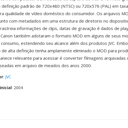
 definição padrão de 720x480 (NTSC) ou 720x576 (PAL) em taxa
ara qualidade de vídeo doméstico do consumidor. Os arquivos M
unto com metadados em uma estrutura de diretorio no dispositi
rastreia informações de clips, datas de gravação é dados de playl
 Canon também adotaram o formato MOD em alguns de seus mo
e consumo, estendendo seu alcance além dos produtos JVC. Emb
 de alta definição tenha amplamente eliminado o MOD para prod
nece relevante para acessar é converter filmagens arquivadas 
aseadas em arquivo de meados dos anos 2000.
or
:
JVC
nicial
: 2004