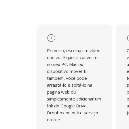
1
Primeiro, escolha um vídeo
Q
que você queira converter
v
no seu PC, Mac ou
u
dispositivo móvel. E
e
também, você pode
f
arrastá-lo e soltá-lo na
s
página web ou
p
simplesmente adicionar um
p
link do Google Drive,
a
Dropbox ou outro serviço
j
on-line.