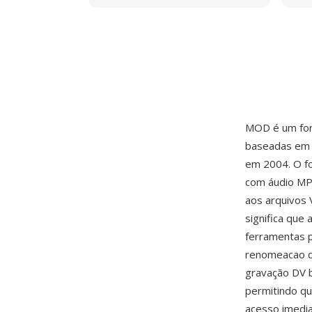
MOD é um for
baseadas em d
em 2004. O f
com áudio MPE
aos arquivos
significa qu
ferramentas 
renomeacao d
gravação DV b
permitindo q
acesso imedia