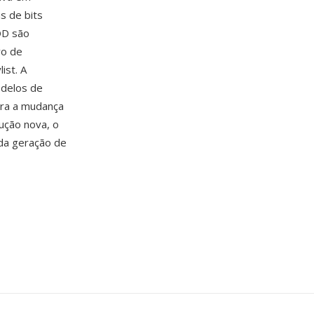
s de bits
OD são
vo de
ist. A
delos de
ora a mudança
ução nova, o
da geração de