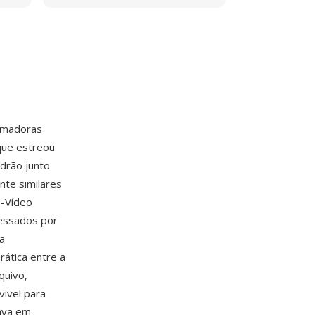
lmadoras
 que estreou
drão junto
nte similares
-Vídeo
essados por
a
ática entre a
quivo,
ivel para
ava em