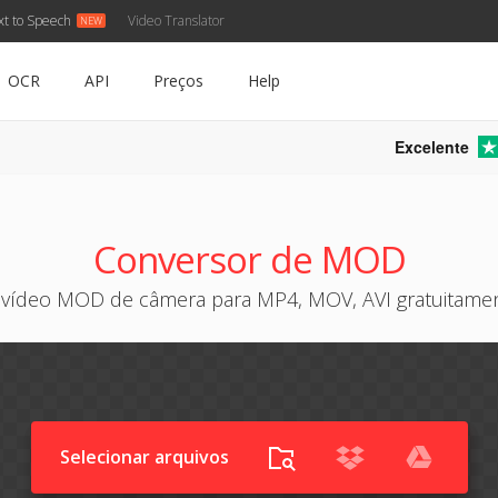
xt to Speech
Video Translator
OCR
API
Preços
Help
Excelente
Conversor de MOD
 vídeo MOD de câmera para MP4, MOV, AVI gratuitamen
Selecionar arquivos