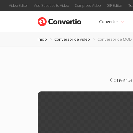
Video Editor
Add Subtitles to Video
Compress Video
GIF Editor
Te
Converter
Início
Conversor de vídeo
Conversor de MOD
Converta