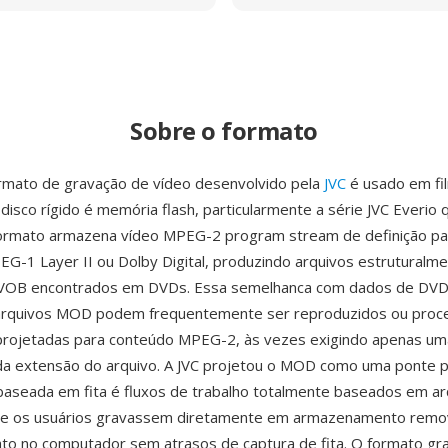
Sobre o formato
mato de gravação de vídeo desenvolvido pela
JVC
é usado em fi
isco rígido é memória flash, particularmente a série JVC Everio
ormato armazena vídeo MPEG-2 program stream de definição pa
G-1 Layer II ou Dolby Digital, produzindo arquivos estruturalme
 VOB encontrados em DVDs. Essa semelhanca com dados de DVD
e arquivos MOD podem frequentemente ser reproduzidos ou proc
projetadas para conteúdo MPEG-2, às vezes exigindo apenas um
a extensão do arquivo. A JVC projetou o MOD como uma ponte pr
aseada em fita é fluxos de trabalho totalmente baseados em ar
ue os usuários gravassem diretamente em armazenamento remov
to no computador sem atrasos de captura de fita. O formato gr