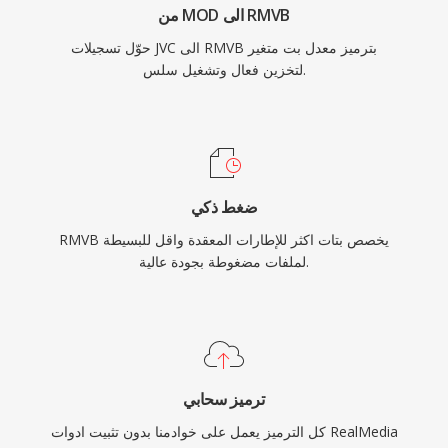
من MOD الى RMVB
مستخدمين في الأسواق الآسيوية ولا تزال موجودة في
حوّل تسجيلات JVC الى RMVB بترميز معدل بت متغير
أرشيفات الوسائط عبر الإنترنت ومجموعات الفيديو
لتخزين فعال وتشغيل سلس.
الشخصية من حقبة منتصف العقد الأول من الألفية.
ضغط ذكي
RMVB يخصص بتات اكثر للإطارات المعقدة واقل للبسيطة
لملفات مضغوطة بجودة عالية.
ترميز سحابي
كل الترميز يعمل على خوادمنا بدون تثبيت ادوات RealMedia