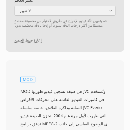
تغيير الحجم:
لا تغيير
قم بتعيين دقّة فيديو الإخراج عن طريق الاختيار من مجموعة محددة
مسبقًا من أكثر درجات الدقّة شيوعاً أو إدخال دقّة مخصّصة يدوياً.
إعادة ضبط الجميع
MOD
MOD هي صيغة تسجيل فيديو طورتها JVC وتُستخدم
في كاميرات الفيديو القائمة على محركات الأقراص
الصلبة وذاكرة الفلاش، خاصة سلسلة JVC Everio
التي ظهرت لأول مرة عام 2004. تخزن الصيغة فيديو
تدفق برنامج MPEG-2 ذي الوضوح القياسي إلى جانب