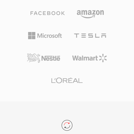
Panasonic وCanon أيضاً صيغة MOD في بعض
متوسطة مكافئة مقارنة بسابقتها ذات معدل البت
طرازات كاميرات الفيديو الاستهلاكية، مما وسّع
الثابت. اكتسبت RMVB شعبية خاصة في أسواق شرق
انتشارها إلى ما وراء منتجات JVC. رغم أن الانتقال إلى
وجنوب شرق آسيا خلال منتصف العقد الأول من
التسجيل عالي الوضوح أزاح MOD إلى حد كبير من
الألفية الثالثة، وأصبحت صيغة مستخدمة على نطاق
الإنتاج الجديد، تظل الصيغة ذات صلة للوصول إلى
واسع لتوزيع الأفلام والمحتوى التلفزيوني كاملة الطول
اللقطات المؤرشفة وتحويلها من جيل كاميرات الفيديو
في مناطق كان فيها عرض النطاق الترددي محدوداً
القائمة على الملفات في منتصف العقد الأول من
لكن المشاهدين لا يزالون يطالبون بجودة صورة
الألفية.
معقولة. تستخدم الصيغة عادةً ترميزات RealVideo 9
أو RealVideo 10، التي استندت إلى تقنيات مماثلة لـ
H.264 في نهج الضغط. تدعم ملفات RMVB تدفقات
ترجمة مضمنة ومسارات صوت متعددة، مما يجعلها
عملية لتوزيع المحتوى متعدد اللغات. تحتفظ الحاوية
بالبنية الصديقة للبث من RealMedia مع تقديم
تحسينات الجودة التي يوفرها ترميز معدل البت المتغير.
رغم أن RMVB حلت محلها MP4 بترميز H.264 وصيغ
حديثة أخرى لمعظم الأغراض، إلا أنها تحتفظ بقاعدة