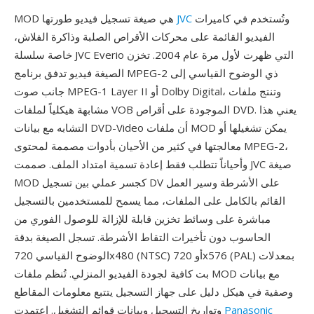
وتُستخدم في كاميرات
JVC
MOD هي صيغة تسجيل فيديو طورتها
الفيديو القائمة على محركات الأقراص الصلبة وذاكرة الفلاش،
خاصة سلسلة JVC Everio التي ظهرت لأول مرة عام 2004. تخزن
الصيغة فيديو تدفق برنامج MPEG-2 ذي الوضوح القياسي إلى
جانب صوت MPEG-1 Layer II أو Dolby Digital، وتنتج ملفات
مشابهة هيكلياً لملفات VOB الموجودة على أقراص DVD. يعني هذا
التشابه مع بيانات DVD-Video أن ملفات MOD يمكن تشغيلها أو
معالجتها في كثير من الأحيان بأدوات مصممة لمحتوى MPEG-2،
وأحياناً تتطلب فقط إعادة تسمية امتداد الملف. صممت JVC صيغة
MOD كجسر عملي بين تسجيل DV على الأشرطة وسير العمل
القائم بالكامل على الملفات، مما يسمح للمستخدمين بالتسجيل
مباشرة على وسائط تخزين قابلة للإزالة للوصول الفوري من
الحاسوب دون تأخيرات التقاط الأشرطة. تسجل الصيغة بدقة
الوضوح القياسي 720x480 (NTSC) أو 720x576 (PAL) بمعدلات
بت كافية لجودة الفيديو المنزلي. تُنظم ملفات MOD مع بيانات
وصفية في هيكل دليل على جهاز التسجيل يتتبع معلومات المقاطع
Panasonic
وتواريخ التسجيل وبيانات قوائم التشغيل. اعتمدت