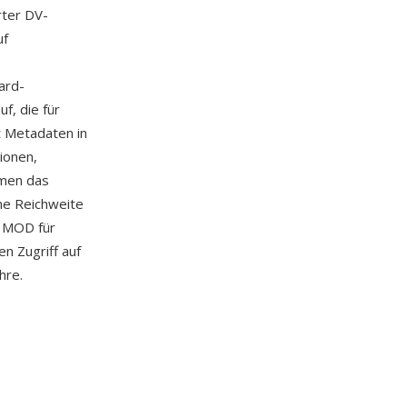
rter DV-
uf
ard-
f, die für
 Metadaten in
ionen,
men das
ne Reichweite
n MOD für
n Zugriff auf
hre.