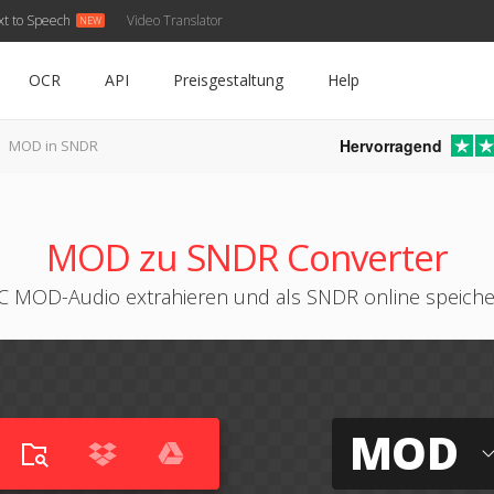
xt to Speech
Video Translator
OCR
API
Preisgestaltung
Help
Hervorragend
MOD in SNDR
MOD zu SNDR Converter
C MOD-Audio extrahieren und als SNDR online speich
MOD