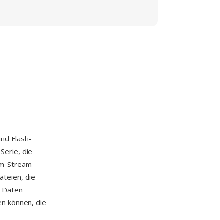
und Flash-
Serie, die
mm-Stream-
teien, die
o-Daten
n können, die