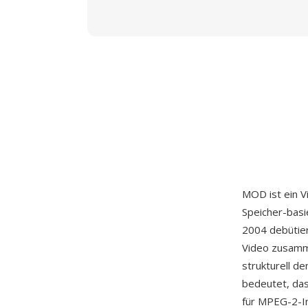
MOD ist ein 
Speicher-basi
2004 debütie
Video zusamme
strukturell d
bedeutet, das
für MPEG-2-In