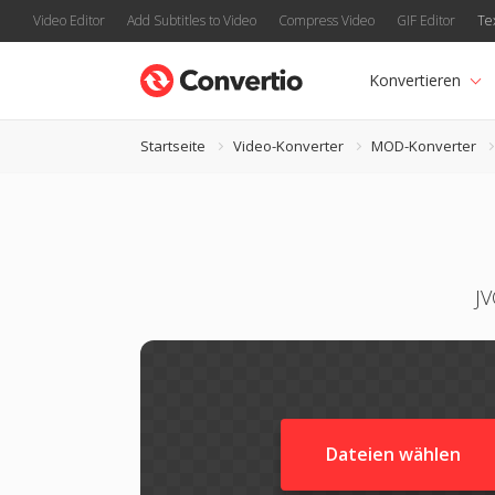
Video Editor
Add Subtitles to Video
Compress Video
GIF Editor
Te
Konvertieren
Startseite
Video-Konverter
MOD-Konverter
JV
Dateien wählen