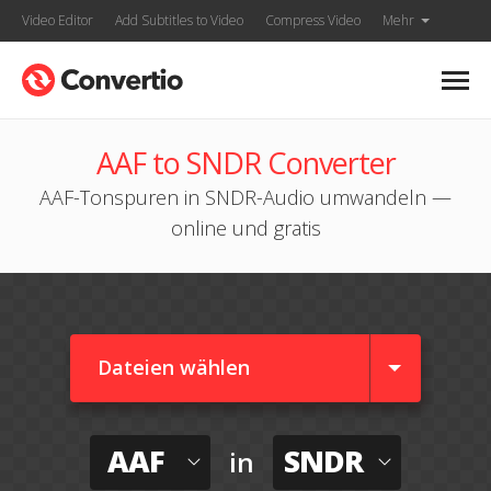
Video Editor
Add Subtitles to Video
Compress Video
Mehr
AAF to SNDR Converter
AAF-Tonspuren in SNDR-Audio umwandeln —
online und gratis
Dateien wählen
AAF
SNDR
in