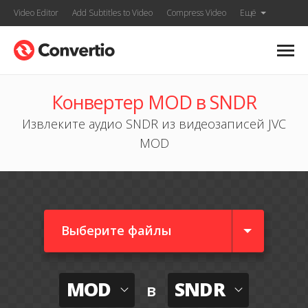
Video Editor
Add Subtitles to Video
Compress Video
Ещё
Конвертер MOD в SNDR
Извлеките аудио SNDR из видеозаписей JVC
MOD
Выберите файлы
MOD
SNDR
в