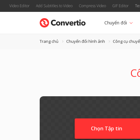
Video Editor
Add Subtitles to Video
Compress Video
GIF Editor
Te
Chuyển đổi
Trang chủ
Chuyển đổi hình ảnh
Công cụ chuy
Cô
Chọn Tập tin