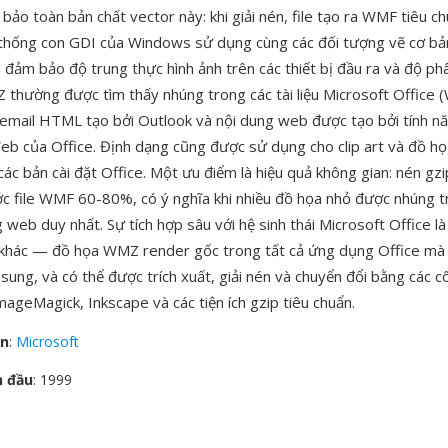
bảo toàn bản chất vector này: khi giải nén, file tạo ra WMF tiêu c
thống con GDI của Windows sử dụng cùng các đối tượng vẽ cơ bản
 đảm bảo độ trung thực hình ảnh trên các thiết bị đầu ra và độ phâ
Z thường được tìm thấy nhúng trong các tài liệu Microsoft Office (
email HTML tạo bởi Outlook và nội dung web được tạo bởi tính n
b của Office. Định dạng cũng được sử dụng cho clip art và đồ h
các bản cài đặt Office. Một ưu điểm là hiệu quả không gian: nén gz
ớc file WMF 60-80%, có ý nghĩa khi nhiều đồ họa nhỏ được nhúng t
g web duy nhất. Sự tích hợp sâu với hệ sinh thái Microsoft Office l
 khác — đồ họa WMZ render gốc trong tất cả ứng dụng Office mà
ung, và có thể được trích xuất, giải nén và chuyển đổi bằng các 
ImageMagick, Inkscape và các tiện ích gzip tiêu chuẩn.
ển
:
Microsoft
n đầu
: 1999