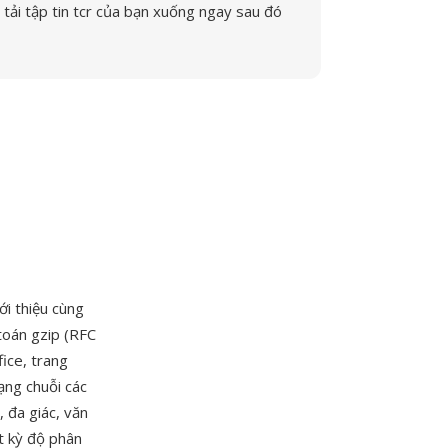
tải tập tin tcr của bạn xuống ngay sau đó
i thiệu cùng
toán gzip (RFC
fice, trang
ạng chuỗi các
 đa giác, văn
ất kỳ độ phân