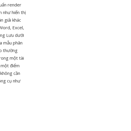
huẩn render
 như hiển thị
n giải khác
Word, Excel,
ăng Lưu dưới
ọa mẫu phân
ip thường
rong một tài
à một điểm
 không cần
công cụ như