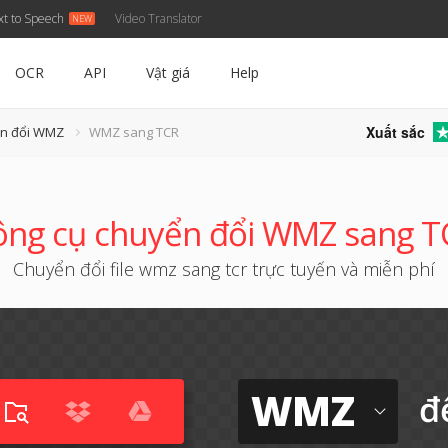
xt to Speech
Video Translator
OCR
API
Vật giá
Help
Xuất sắc
ển đổi WMZ
WMZ sang TCR
ng cụ chuyển đổi WMZ sang 
Chuyển đổi file wmz sang tcr trực tuyến và miễn phí
WMZ
đ