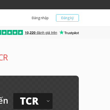
Đăng nhập
Đăng ký
10,220
đánh giá trên
TCR
TCR
ến