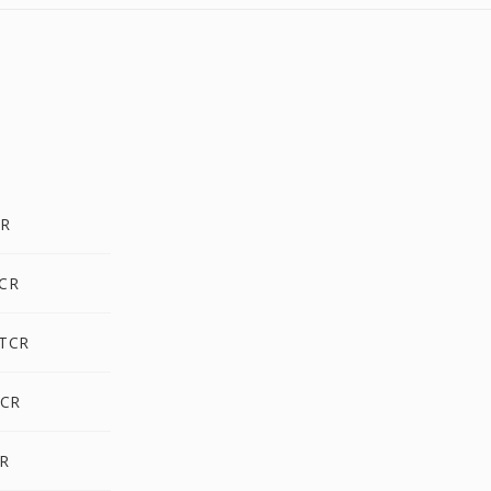
CR
TCR
 TCR
TCR
CR