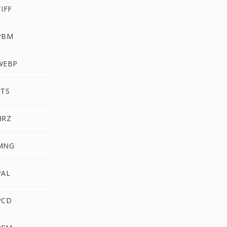
IFF
PBM
WEBP
FTS
HRZ
MNG
PAL
PCD