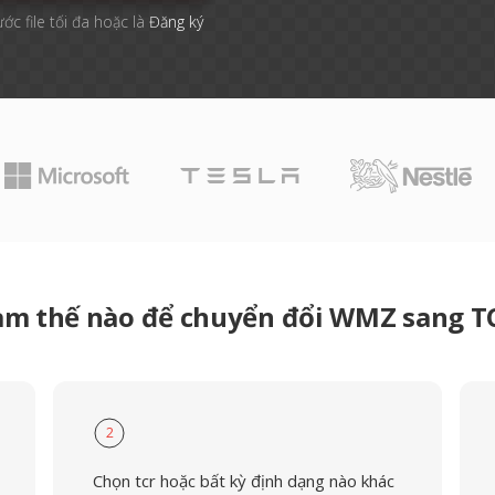
ước file tối đa hoặc là
Đăng ký
àm thế nào để chuyển đổi WMZ sang T
2
Chọn tcr hoặc bất kỳ định dạng nào khác