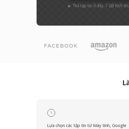
Thả tập tin ở đây. 1 GB Kích th
L
1
Lựa chọn các tập tin từ Máy tính, Google