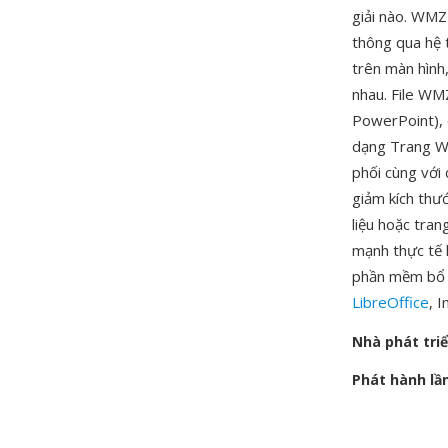
giải nào. WMZ 
thông qua hệ 
trên màn hình,
nhau. File WM
PowerPoint), 
dạng Trang We
phối cùng với 
giảm kích thư
liệu hoặc tran
mạnh thực tế
phần mềm bổ s
LibreOffice
, 
Nhà phát tri
Phát hành lầ