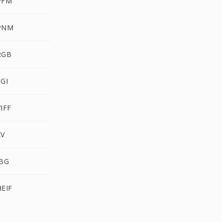
PFM
PNM
RGB
GI
IFF
XV
JBG
EIF