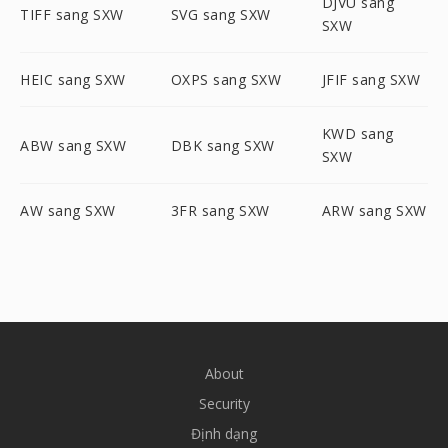
DJVU sang
TIFF sang SXW
SVG sang SXW
SXW
HEIC sang SXW
OXPS sang SXW
JFIF sang SXW
KWD sang
ABW sang SXW
DBK sang SXW
SXW
AW sang SXW
3FR sang SXW
ARW sang SXW
About
Security
Định dạng