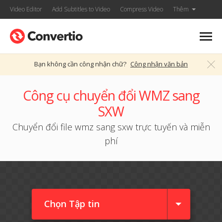
Video Editor
Add Subtitles to Video
Compress Video
Thêm
Bạn không cần công nhận chữ?
Công nhận văn bản
Công cụ chuyển đổi WMZ sang
SXW
Chuyển đổi file wmz sang sxw trực tuyến và miễn
phí
Chọn Tập tin