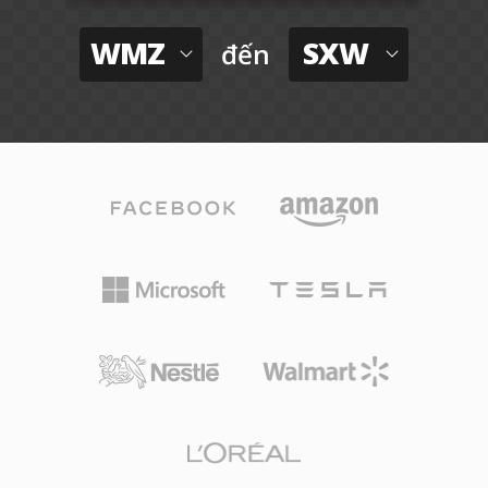
WMZ
SXW
đến