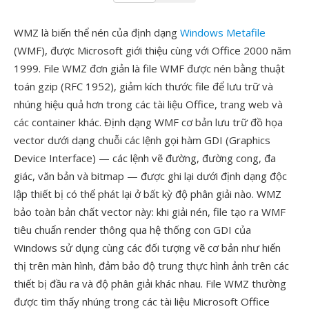
WMZ là biến thể nén của định dạng
Windows Metafile
(WMF), được Microsoft giới thiệu cùng với Office 2000 năm
1999. File WMZ đơn giản là file WMF được nén bằng thuật
toán gzip (RFC 1952), giảm kích thước file để lưu trữ và
nhúng hiệu quả hơn trong các tài liệu Office, trang web và
các container khác. Định dạng WMF cơ bản lưu trữ đồ họa
vector dưới dạng chuỗi các lệnh gọi hàm GDI (Graphics
Device Interface) — các lệnh vẽ đường, đường cong, đa
giác, văn bản và bitmap — được ghi lại dưới định dạng độc
lập thiết bị có thể phát lại ở bất kỳ độ phân giải nào. WMZ
bảo toàn bản chất vector này: khi giải nén, file tạo ra WMF
tiêu chuẩn render thông qua hệ thống con GDI của
Windows sử dụng cùng các đối tượng vẽ cơ bản như hiển
thị trên màn hình, đảm bảo độ trung thực hình ảnh trên các
thiết bị đầu ra và độ phân giải khác nhau. File WMZ thường
được tìm thấy nhúng trong các tài liệu Microsoft Office