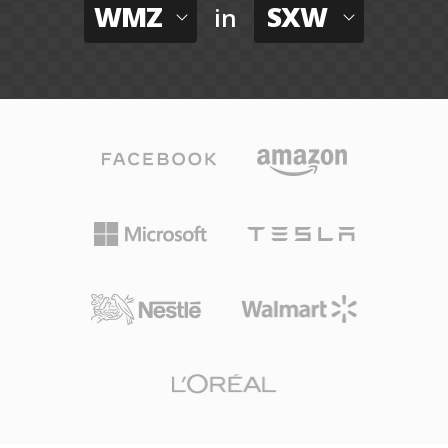
WMZ
SXW
in