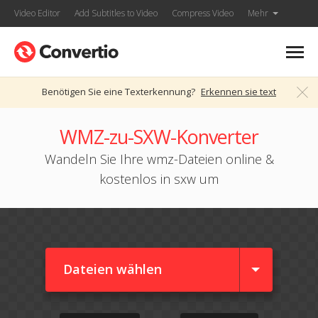
Video Editor
Add Subtitles to Video
Compress Video
Mehr
Benötigen Sie eine Texterkennung?
Erkennen sie text
WMZ-zu-SXW-Konverter
Wandeln Sie Ihre wmz-Dateien online &
kostenlos in sxw um
Dateien wählen