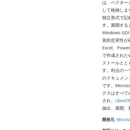
は、ベクターグラ
して格納しま
独立形式で記
す。展開する
Windows
覚的忠実性が確保
Excel、Po
で作成されたW
ストールとと
す。利点の一つ
のドキュメン
です。Micr
クスはすべて
され、
LibreOf
抽出、展開、
開発元
:
Micros