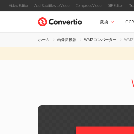
Video Editor
Add Subtitles to Video
Compress Video
GIF Editor
Te
変換
OCR
ホーム
画像変換器
WMZコンバーター
WMZ