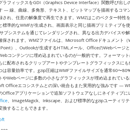
フィックスをGDI（Graphics Device Interface）関数呼び
す — 線、曲線、多角形、テキスト、ビットマップを描画するコマ
録され、任意の解像度で再生できます。WMZはこのベクター特性
と標準的なWMFが生成され、画面表示と同じ描画プリミティブを
 GDIサブシステムを通じてレンダリングされ、異なる出力デバイスや
されます。WMZファイルは、Microsoft Officeドキュメント（W
werPoint）、Outlookが生成するHTMLメール、OfficeのWebペ
ebコンテンツに埋め込まれているのが一般的です。フォーマットはO
もに配布されるクリップアートやテンプレートグラフィックスにも
は容量効率です。gzip圧縮はWMFファイルサイズを通常60〜80
トやWebページに多数の小さなグラフィックスが埋め込まれている
osoft Officeエコシステムとの深い統合もまた実用的な強みです — 
のOfficeアプリケーションで追加ソフトウェアなしにネイティブに
fice
、ImageMagick、Inkscape、および標準的なgzipユーティ
変換することもできます。
oft