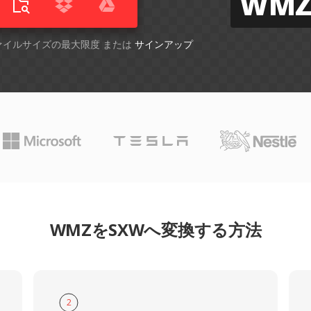
WM
ファイルサイズの最大限度 または
サインアップ
WMZをSXWへ変換する方法
2