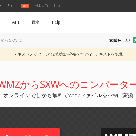
xt to Speech
Video Translator
API
価格
Help
素晴らしい
 から SXW に
テキストメッセージでの認識が必要ですか？
テキストを認識
WMZからSXWへのコンバータ
オンラインでしかも無料でwmzファイルをsxwに変換