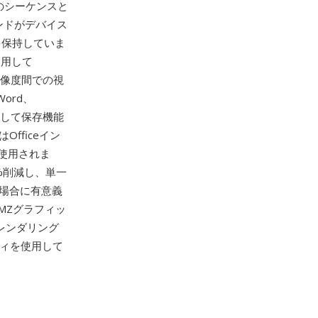
出しのシーケンスと
ンドがデバイス
を保持していま
使用して
解像度間での視
ord、
ージとして保存機能
fficeイン
使用されま
%削減し、単一
場合に有意義
WMZグラフィッ
レンダリング
リティを使用して