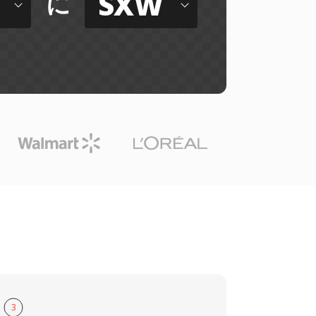
Z
SXW
に
3