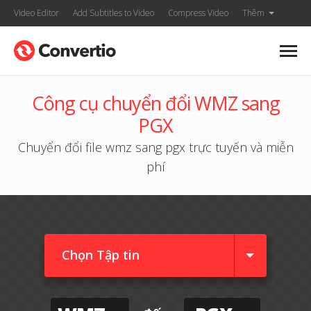
Video Editor
Add Subtitles to Video
Compress Video
Thêm
Công cụ chuyển đổi WMZ sang
PGX
Chuyển đổi file wmz sang pgx trực tuyến và miễn
phí
Chọn Tập tin