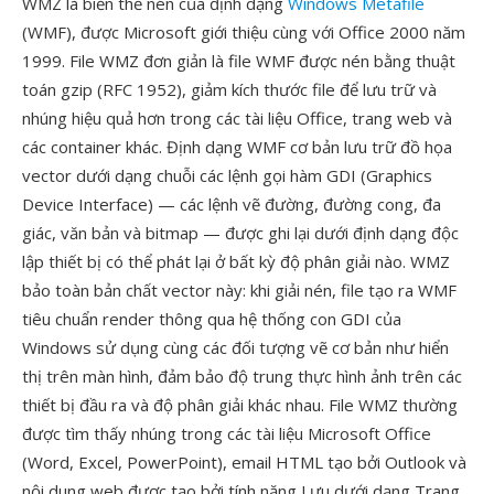
WMZ là biến thể nén của định dạng
Windows Metafile
(WMF), được Microsoft giới thiệu cùng với Office 2000 năm
1999. File WMZ đơn giản là file WMF được nén bằng thuật
toán gzip (RFC 1952), giảm kích thước file để lưu trữ và
nhúng hiệu quả hơn trong các tài liệu Office, trang web và
các container khác. Định dạng WMF cơ bản lưu trữ đồ họa
vector dưới dạng chuỗi các lệnh gọi hàm GDI (Graphics
Device Interface) — các lệnh vẽ đường, đường cong, đa
giác, văn bản và bitmap — được ghi lại dưới định dạng độc
lập thiết bị có thể phát lại ở bất kỳ độ phân giải nào. WMZ
bảo toàn bản chất vector này: khi giải nén, file tạo ra WMF
tiêu chuẩn render thông qua hệ thống con GDI của
Windows sử dụng cùng các đối tượng vẽ cơ bản như hiển
thị trên màn hình, đảm bảo độ trung thực hình ảnh trên các
thiết bị đầu ra và độ phân giải khác nhau. File WMZ thường
được tìm thấy nhúng trong các tài liệu Microsoft Office
(Word, Excel, PowerPoint), email HTML tạo bởi Outlook và
nội dung web được tạo bởi tính năng Lưu dưới dạng Trang