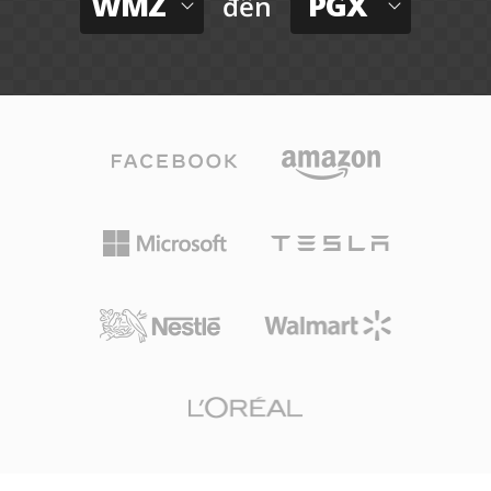
WMZ
PGX
đến