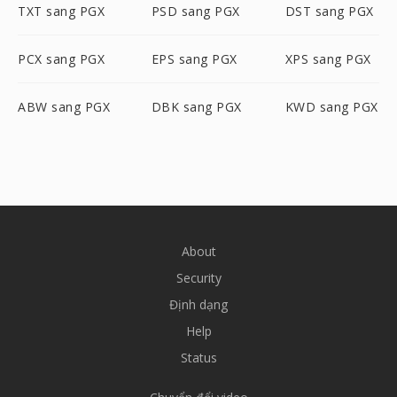
TXT sang PGX
PSD sang PGX
DST sang PGX
PCX sang PGX
EPS sang PGX
XPS sang PGX
ABW sang PGX
DBK sang PGX
KWD sang PGX
About
Security
Định dạng
Help
Status