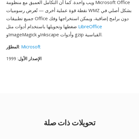
ويب واحدة. كما أن التكامل العميق مع منظومة Microsoft Office
نقطة قوة عملية أخرى — تُعرض رسوميات WMZ بشكل أصلي في
جميع تطبيقات Office دون برامج إضافية، ويمكن استخراجها وفك
LibreOffice
ضغطها وتحويلها باستخدام أدوات مثل
وImageMagick وInkscape وأدوات gzip القياسية.
Microsoft
:
المطوّر
الإصدار الأول
: 1999
تحويلات ذات صلة