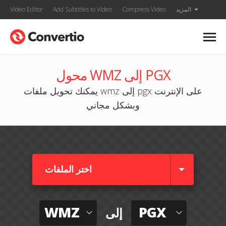
المزيد
Compress Video
Add Subtitles to Video
Video Editor
محول WMZ إلى PGX
يمكنك تحويل ملفات wmz إلى pgx على الإنترنت
وبشكل مجاني
اختر الملفات
WMZ
PGX
إلى