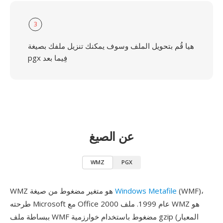
3
هيا قُم بتحويل الملف وسوف يمكنك تنزيل ملفك بصيغة
pgx فِيما بعد
عن الصيغ
WMZ
PGX
(WMF)،
Windows Metafile
WMZ هو متغير مضغوط من صيغة
طرحته Microsoft مع Office 2000 عام 1999. ملف WMZ هو
ببساطة ملف WMF مضغوط باستخدام خوارزمية gzip (المعيار