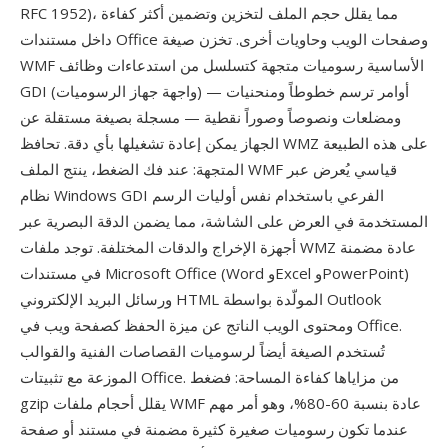
RFC 1952)، مما يقلل حجم الملف لتخزين وتضمين أكثر كفاءة
داخل مستندات Office وصفحات الويب وحاويات أخرى. تخزن صيغة
WMF الأساسية رسوميات متجهة كتسلسل من استدعاءات وظائف
GDI (واجهة جهاز الرسوميات) — أوامر ترسم خطوطاً ومنحنيات
ومضلعات ونصوصاً وصوراً نقطية — مسجلة بصيغة مستقلة عن
الجهاز يمكن إعادة تشغيلها بأي دقة. تحافظ WMZ على هذه الطبيعة
المتجهة: عند فك الضغط، ينتج الملف WMF قياسي يُعرض عبر
نظام Windows GDI الفرعي باستخدام نفس أوليات الرسم
المستخدمة في العرض على الشاشة، مما يضمن الدقة البصرية عبر
أجهزة الإخراج والدقات المختلفة. توجد ملفات WMZ عادة مضمنة
في مستندات Microsoft Office (Word وExcel وPowerPoint)
ورسائل البريد الإلكتروني HTML المولّدة بواسطة Outlook
ومحتوى الويب الناتج عن ميزة الحفظ كصفحة ويب في Office.
تُستخدم الصيغة أيضاً لرسوميات القصاصات الفنية والقوالب
الموزعة مع تثبيتات Office. من مزاياها كفاءة المساحة: فضغط
gzip يقلل أحجام ملفات WMF عادة بنسبة 60-80%، وهو أمر مهم
عندما تكون رسوميات صغيرة كثيرة مضمنة في مستند أو صفحة