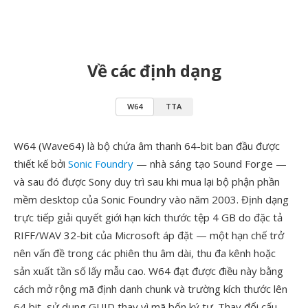
Về các định dạng
W64
TTA
W64 (Wave64) là bộ chứa âm thanh 64-bit ban đầu được
thiết kế bởi
Sonic Foundry
— nhà sáng tạo Sound Forge —
và sau đó được Sony duy trì sau khi mua lại bộ phận phần
mềm desktop của Sonic Foundry vào năm 2003. Định dạng
trực tiếp giải quyết giới hạn kích thước tệp 4 GB do đặc tả
RIFF/WAV 32-bit của Microsoft áp đặt — một hạn chế trở
nên vấn đề trong các phiên thu âm dài, thu đa kênh hoặc
sản xuất tần số lấy mẫu cao. W64 đạt được điều này bằng
cách mở rộng mã định danh chunk và trường kích thước lên
64 bit, sử dụng GUID thay vì mã bốn ký tự. Thay đổi cấu