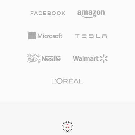
để nhập và xuất liền mạch. Đối với kỹ sư và nhà
hàng ngày và lưu trữ chuyên nghiệp. Tốc độ xử
sản xuất thường xuyên làm việc với tài liệu
lý là một trong những thế mạnh nổi bật của
dạng dài, chất lượng cao, W64 mang lại độ tin
TTA — codec đạt mã hóa và giải mã nhanh mà
cậy và sự đơn giản của WAV mà không có giới
không đòi hỏi CPU cao, giữ nhẹ nhàng ngay cả
hạn kích thước gây khó chịu.
trên phần cứng cũ. Cấu trúc tệp hỗ trợ thẻ siêu
dữ liệu ID3v1, ID3v2 và APEv2, để thông tin bài
hát và ảnh bìa album đi kèm âm thanh. Một số
máy nghe nhạc di động đã hỗ trợ phần cứng,
mang lại cho TTA lợi thế thực tế so với một số
định dạng không tổn hao cạnh tranh. Phiên bản
tham chiếu mã nguồn mở được phân phối theo
giấy phép GNU GPL, khuyến khích cộng đồng
áp dụng và tích hợp bên thứ ba. Dù các codec
mới hơn như FLAC đã chiếm thị phần lớn hơn
trong bối cảnh âm thanh không tổn hao, TTA
tiếp tục phục vụ người dùng coi trọng sự đơn