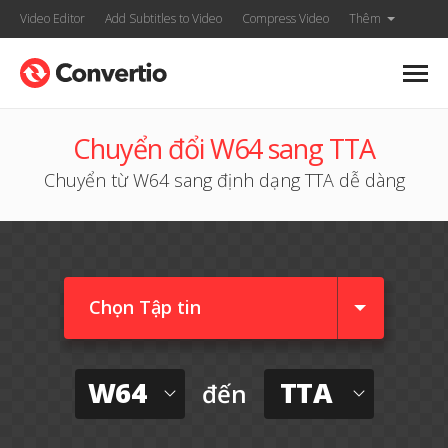
Video Editor
Add Subtitles to Video
Compress Video
Thêm
Chuyển đổi W64 sang TTA
Chuyển từ W64 sang định dạng TTA dễ dàng
Chọn Tập tin
W64
TTA
đến