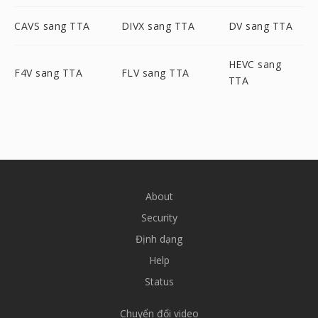
CAVS sang TTA
DIVX sang TTA
DV sang TTA
HEVC sang
F4V sang TTA
FLV sang TTA
TTA
About
Security
Định dạng
Help
Status
Chuyển đổi video