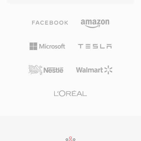
như phổ quát với các thiết bị CDMA từ giữa
đến mẫu 32-bit integer, phù hợp cho cả nghe
những năm 2000, đảm bảo phát lại đáng tin
hàng ngày và lưu trữ chuyên nghiệp. Tốc độ xử
cậy trên nhiều loại thiết bị di động. Mặc dù các
lý là một trong những thế mạnh nổi bật của
định dạng mới hơn như MP4 đã thay thế 3G2
TTA — codec đạt mã hóa và giải mã nhanh mà
cho hầu hết mục đích sử dụng, nó vẫn hữu ích
không đòi hỏi CPU cao, giữ nhẹ nhàng ngay cả
khi làm việc với nội dung di động cũ và trong
trên phần cứng cũ. Cấu trúc tệp hỗ trợ thẻ siêu
các tình huống mà kích thước tệp tối thiểu là
dữ liệu ID3v1, ID3v2 và APEv2, để thông tin bài
mối quan tâm hàng đầu.
hát và ảnh bìa album đi kèm âm thanh. Một số
máy nghe nhạc di động đã hỗ trợ phần cứng,
mang lại cho TTA lợi thế thực tế so với một số
định dạng không tổn hao cạnh tranh. Phiên bản
tham chiếu mã nguồn mở được phân phối theo
giấy phép GNU GPL, khuyến khích cộng đồng
áp dụng và tích hợp bên thứ ba. Dù các codec
mới hơn như FLAC đã chiếm thị phần lớn hơn
trong bối cảnh âm thanh không tổn hao, TTA