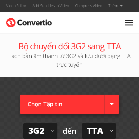
Video Editor
Add Subtitles to Video
Compress Video
Thêm
Bộ chuyển đổi 3G2 sang TTA
Tách bản âm thanh từ 3G2 và lưu dưới dạng TTA
trực tuyến
Chọn Tập tin
3G2
TTA
đến