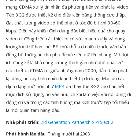
mạng CDMA xử lý tin nhắn đa phương tiện và phát lại video.
Tệp 3G2 được thiết kế cho điều kiện băng thông cực thấp,
đạt chất lượng video có thể phát ở tốc độ bit chỉ 30-60
kbps. Điều này khiến định dạng đặc biệt hiệu quả cho quay
video di động trên các thiết bị có sức mạnh xử lý và dung
lượng lưu trữ hạn chế. Bộ chứa hỗ trợ nhiều track, văn bản
đồng bộ thời gian cho phụ đề và siêu dữ liệu nhúng. Một lợi
ích đáng kể là khả năng tương thích gần như phổ quát với
các thiết bị CDMA từ giữa những năm 2000, đảm bảo phát
lại đáng tin cậy trên nhiều loại thiết bị di động. Mặc dù các
định dạng mới hơn như
MP4
đã thay thế 3G2 cho hầu hết
mục đích sử dụng, nó vẫn hữu ích khi làm việc với nội dung di
động cũ và trong các tình huống mà kích thước tệp tối thiểu
là mối quan tâm hàng đầu.
Nhà phát triển
:
3rd Generation Partnership Project 2
Phát hành lần đầu
: Tháng mười hai 2003