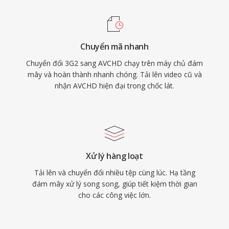
ghi, tương thích với đầu phát Blu-ray khi ghi
trên phương tiện đĩa tương thích. Phiên bản
nâng cấp AVCHD 2.0 bổ sung hỗ trợ ghi
Chuyển mã nhanh
progressive 1080/60p và video 3D
Chuyển đổi 3G2 sang AVCHD chạy trên máy chủ đám
stereoscopic. Định dạng vẫn được sử dụng
mây và hoàn thành nhanh chóng. Tải lên video cũ và
rộng rãi trên thị trường máy quay và tiếp tục
nhận AVCHD hiện đại trong chốc lát.
được hỗ trợ bởi các ứng dụng chỉnh sửa video
lớn.
Xử lý hàng loạt
Tải lên và chuyển đổi nhiều tệp cùng lúc. Hạ tầng
đám mây xử lý song song, giúp tiết kiệm thời gian
cho các công việc lớn.