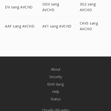
OGV sang
3G2 sang
DV sang AVCHD
AVCHD
AVCHD
CAVS sang
AAF sang AVCHD
AV1 sang AVCHD
AVCHD
About
Security
Định dạng
Help
Status
Chuyển đổi video