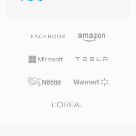
đến 1920x1080 với âm thanh Dolby Digital
Một lợi ích đáng kể là khả năng tương thích gần
hoặc LPCM không nén, lưu trữ trong bộ chứa
như phổ quát với các thiết bị CDMA từ giữa
MPEG-2 transport stream. AVCHD được thiết
những năm 2000, đảm bảo phát lại đáng tin
kế để hoạt động với nhiều loại phương tiện ghi,
cậy trên nhiều loại thiết bị di động. Mặc dù các
bao gồm đĩa quang, ổ đĩa cứng và thẻ nhớ bán
định dạng mới hơn như MP4 đã thay thế 3G2
dẫn, mang lại sự linh hoạt cho các nhà sản xuất
cho hầu hết mục đích sử dụng, nó vẫn hữu ích
camera trong thiết kế phần cứng. Việc sử dụng
khi làm việc với nội dung di động cũ và trong
nén H.264 mang lại chất lượng hình ảnh vượt
các tình huống mà kích thước tệp tối thiểu là
trội ở tốc độ bit thấp hơn so với các tiêu chuẩn
mối quan tâm hàng đầu.
ghi trước đó như DV và MPEG-2, cho phép thời
gian ghi dài hơn trên cùng dung lượng lưu trữ.
AVCHD hỗ trợ cả chế độ quét liên tục và xen
kẽ, phù hợp với cả phong cách quay điện ảnh
và phát sóng. Cấu trúc thư mục tuân theo
thông số kỹ thuật nghiêm ngặt bao gồm các
tệp danh sách phát để điều hướng các clip đã