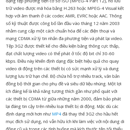
dạng tệp phương tiện cơ sở ISO (MPEG-4 Part 12), nó lưu
trữ video được mã hóa bằng H.263 hoặc MPEG-4 Visual kết
hợp với âm thanh ở các codec AMR, EVRC hoặc AAC. Thông
số kỹ thuật được công bố lần đầu vào tháng 12 năm 2003
nhằm cung cấp một cách chuẩn hóa để các điện thoại và
mạng CDMA xử lý tin nhắn đa phương tiện và phát lại video.
Tệp 3G2 được thiết kế cho điều kiện băng thông cực thấp,
đạt chất lượng video có thể phát ở tốc độ bit chỉ 30-60
kbps. Điều này khiến định dạng đặc biệt hiệu quả cho quay
video di động trên các thiết bị có sức mạnh xử lý và dung
lượng lưu trữ hạn chế. Bộ chứa hỗ trợ nhiều track, văn bản
đồng bộ thời gian cho phụ đề và siêu dữ liệu nhúng. Một lợi
ích đáng kể là khả năng tương thích gần như phổ quát với
các thiết bị CDMA từ giữa những năm 2000, đảm bảo phát
lại đáng tin cậy trên nhiều loại thiết bị di động. Mặc dù các
định dạng mới hơn như
MP4
đã thay thế 3G2 cho hầu hết
mục đích sử dụng, nó vẫn hữu ích khi làm việc với nội dung di
động cũ và trong các tình huống mà kích thước tệp tối thiểu