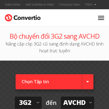
Video Editor
Add Subtitles to Video
Compress Video
Thêm
Bộ chuyển đổi 3G2 sang AVCHD
Nâng cấp clip 3G2 cũ sang định dạng AVCHD linh
hoạt trực tuyến
Chọn Tập tin
3G2
AVCHD
đến