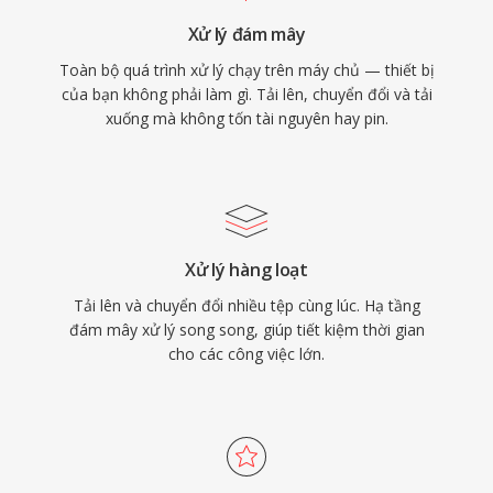
tiên tính toàn vẹn lossless hơn hiệu quả lưu trữ,
Xử lý đám mây
AIFF vẫn là lựa chọn đáng tin cậy trong ngành
Toàn bộ quá trình xử lý chạy trên máy chủ — thiết bị
thu âm.
của bạn không phải làm gì. Tải lên, chuyển đổi và tải
xuống mà không tốn tài nguyên hay pin.
Xử lý hàng loạt
Tải lên và chuyển đổi nhiều tệp cùng lúc. Hạ tầng
đám mây xử lý song song, giúp tiết kiệm thời gian
cho các công việc lớn.