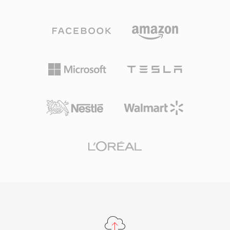
dạng tổ chức nội dung thành các khối có thể
những năm 2000, đảm bảo phát lại đáng tin
chứa thêm siêu dữ liệu như đánh dấu, định
cậy trên nhiều loại thiết bị di động. Mặc dù các
nghĩa nhạc cụ và ghi chú. Các kỹ sư âm thanh
định dạng mới hơn như MP4 đã thay thế 3G2
chuyên nghiệp trên macOS thường tin dùng
cho hầu hết mục đích sử dụng, nó vẫn hữu ích
AIFF vì đảm bảo độ trung thực bit-perfect qua
khi làm việc với nội dung di động cũ và trong
mọi giai đoạn chỉnh sửa và mastering. Một ưu
các tình huống mà kích thước tệp tối thiểu là
điểm quan trọng là không có suy giảm chất
mối quan tâm hàng đầu.
lượng qua các lần lưu: khác với MP3 hay AAC,
việc lưu lặp lại không bao giờ làm giảm tín hiệu.
Thế mạnh khác là tích hợp liền mạch với các
công cụ chuyên nghiệp của Apple bao gồm
Logic Pro và GarageBand, nơi AIFF đóng vai
trò định dạng làm việc gốc. Container hỗ trợ
nhiều tốc độ lấy mẫu và độ sâu bit lên đến 32-
bit, đáp ứng các quy trình làm việc độ phân giải
cao vượt quá chất lượng CD. Với bất kỳ ai ưu