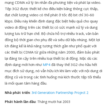
mạng CDMA xử lý tin nhắn đa phương tiện và phát lại video.
Tệp 3G2 được thiết kế cho điều kiện băng thông cực thấp,
đạt chất lượng video có thể phát ở tốc độ bit chỉ 30-60
kbps. Điều này khiến định dạng đặc biệt hiệu quả cho quay
video di động trên các thiết bị có sức mạnh xử lý và dung
lượng lưu trữ hạn chế. Bộ chứa hỗ trợ nhiều track, văn bản
đồng bộ thời gian cho phụ đề và siêu dữ liệu nhúng. Một lợi
ích đáng kể là khả năng tương thích gần như phổ quát với
các thiết bị CDMA từ giữa những năm 2000, đảm bảo phát
lại đáng tin cậy trên nhiều loại thiết bị di động. Mặc dù các
định dạng mới hơn như
MP4
đã thay thế 3G2 cho hầu hết
mục đích sử dụng, nó vẫn hữu ích khi làm việc với nội dung di
động cũ và trong các tình huống mà kích thước tệp tối thiểu
là mối quan tâm hàng đầu.
Nhà phát triển
:
3rd Generation Partnership Project 2
Phát hành lần đầu
: Tháng mười hai 2003