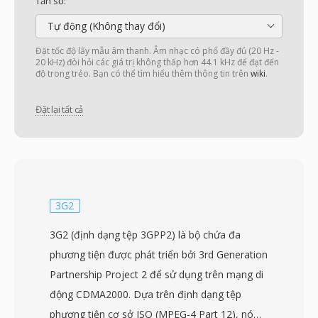
Tần số:
Tự động (Không thay đổi)
Đặt tốc độ lấy mẫu âm thanh. Âm nhạc có phổ đầy đủ (20 Hz -
20 kHz) đòi hỏi các giá trị không thấp hơn 44.1 kHz để đạt đến
độ trong trẻo. Bạn có thể tìm hiểu thêm thông tin trên
wiki
.
Đặt lại tất cả
3G2
3G2 (định dạng tệp 3GPP2) là bộ chứa đa
phương tiện được phát triển bởi 3rd Generation
Partnership Project 2 để sử dụng trên mạng di
động CDMA2000. Dựa trên định dạng tệp
phương tiện cơ sở ISO (MPEG-4 Part 12), nó