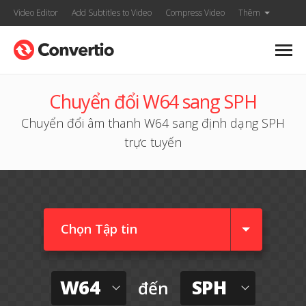
Video Editor
Add Subtitles to Video
Compress Video
Thêm
Chuyển đổi W64 sang SPH
Chuyển đổi âm thanh W64 sang định dạng SPH
trực tuyến
Chọn Tập tin
W64
SPH
đến