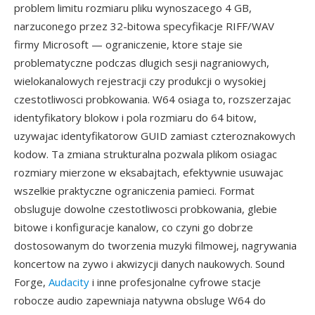
problem limitu rozmiaru pliku wynoszacego 4 GB,
narzuconego przez 32-bitowa specyfikacje RIFF/WAV
firmy Microsoft — ograniczenie, ktore staje sie
problematyczne podczas dlugich sesji nagraniowych,
wielokanalowych rejestracji czy produkcji o wysokiej
czestotliwosci probkowania. W64 osiaga to, rozszerzajac
identyfikatory blokow i pola rozmiaru do 64 bitow,
uzywajac identyfikatorow GUID zamiast czteroznakowych
kodow. Ta zmiana strukturalna pozwala plikom osiagac
rozmiary mierzone w eksabajtach, efektywnie usuwajac
wszelkie praktyczne ograniczenia pamieci. Format
obsluguje dowolne czestotliwosci probkowania, glebie
bitowe i konfiguracje kanalow, co czyni go dobrze
dostosowanym do tworzenia muzyki filmowej, nagrywania
koncertow na zywo i akwizycji danych naukowych. Sound
Forge,
Audacity
i inne profesjonalne cyfrowe stacje
robocze audio zapewniaja natywna obsluge W64 do