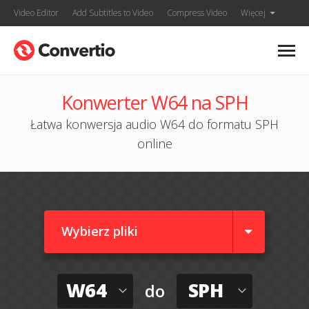
Video Editor
Add Subtitles to Video
Compress Video
Więcej
Konwerter W64 na SPH
Łatwa konwersja audio W64 do formatu SPH
online
Wybierz pliki
W64
SPH
do