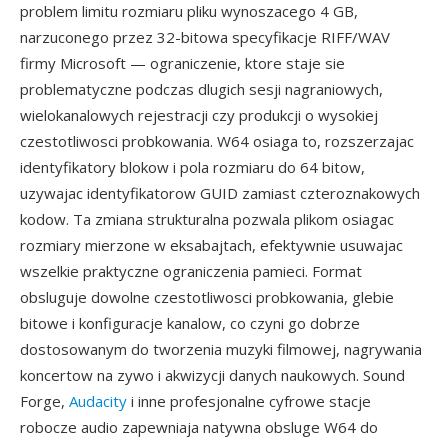
problem limitu rozmiaru pliku wynoszacego 4 GB,
narzuconego przez 32-bitowa specyfikacje RIFF/WAV
firmy Microsoft — ograniczenie, ktore staje sie
problematyczne podczas dlugich sesji nagraniowych,
wielokanalowych rejestracji czy produkcji o wysokiej
czestotliwosci probkowania. W64 osiaga to, rozszerzajac
identyfikatory blokow i pola rozmiaru do 64 bitow,
uzywajac identyfikatorow GUID zamiast czteroznakowych
kodow. Ta zmiana strukturalna pozwala plikom osiagac
rozmiary mierzone w eksabajtach, efektywnie usuwajac
wszelkie praktyczne ograniczenia pamieci. Format
obsluguje dowolne czestotliwosci probkowania, glebie
bitowe i konfiguracje kanalow, co czyni go dobrze
dostosowanym do tworzenia muzyki filmowej, nagrywania
koncertow na zywo i akwizycji danych naukowych. Sound
Forge,
Audacity
i inne profesjonalne cyfrowe stacje
robocze audio zapewniaja natywna obsluge W64 do