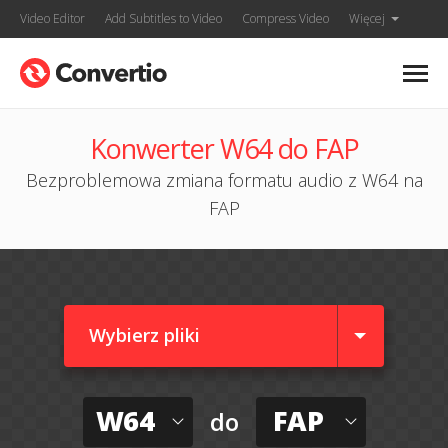
Video Editor
Add Subtitles to Video
Compress Video
Więcej
Konwerter W64 do FAP
Bezproblemowa zmiana formatu audio z W64 na
FAP
Wybierz pliki
W64
FAP
do