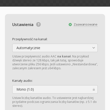
Ustawienia
Zaawansowane
Przepływność na kanał:
Automatycznie
Ustaw przepływność audio AAC
na kanał
. Na przykład
dźwięk stereo ze 128 kbps, tak jak tutaj, spowoduje
utworzenie pliku 256 kbps. Jeśli ustawiono „Niestandardowa”,
zalecanym zakresem jest ≥64 kbps.
Kanały audio:
Mono (1.0)
Ustaw liczbę kanałów audio. To ustawienie jest najbardziej
przydatne podczas ograniczania liczby kanałów (np. z 5.1 do
stereo).