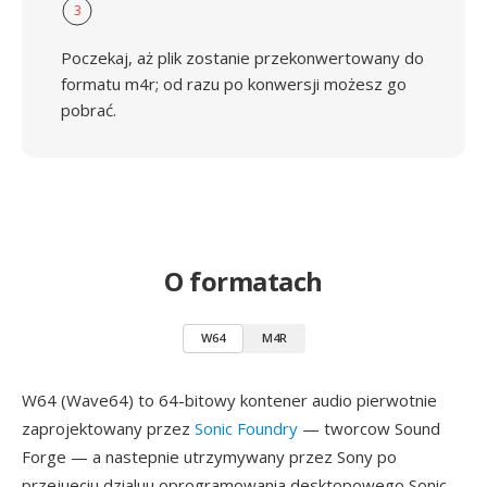
3
Poczekaj, aż plik zostanie przekonwertowany do
formatu m4r; od razu po konwersji możesz go
pobrać.
O formatach
W64
M4R
W64 (Wave64) to 64-bitowy kontener audio pierwotnie
zaprojektowany przez
Sonic Foundry
— tworcow Sound
Forge — a nastepnie utrzymywany przez Sony po
przejueciu dzialuu oprogramowania desktopowego Sonic