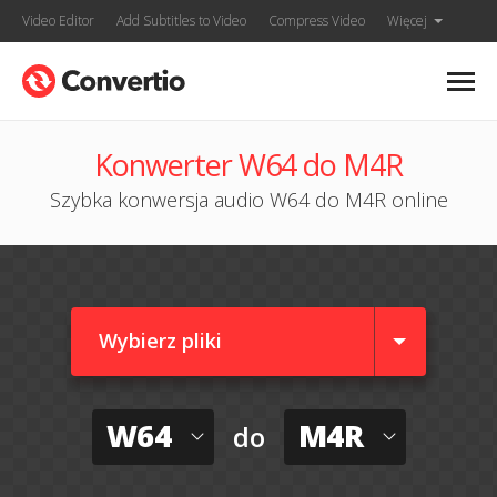
Video Editor
Add Subtitles to Video
Compress Video
Więcej
Konwerter W64 do M4R
Szybka konwersja audio W64 do M4R online
Wybierz pliki
W64
M4R
do