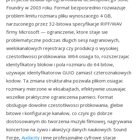
Foundry w 2003 roku. Format bezposrednio rozwiazuje
problem limitu rozmiaru pliku wynoszacego 4 GB,
narzuconego przez 32-bitowa specyfikacje RIFF/WAV
firmy Microsoft — ograniczenie, ktore staje sie
problematyczne podczas dlugich sesji nagraniowych,
wielokanalowych rejestracji czy produkcji o wysokiej
czestotliwosci probkowania. W64 osiaga to, rozszerzajac
identyfikatory blokow i pola rozmiaru do 64 bitow,
uzywajac identyfikatorow GUID zamiast czteroznakowych
kodow. Ta zmiana strukturalna pozwala plikom osiagac
rozmiary mierzone w eksabajtach, efektywnie usuwajac
wszelkie praktyczne ograniczenia pamieci. Format
obsluguje dowolne czestotliwosci probkowania, glebie
bitowe i konfiguracje kanalow, co czyni go dobrze
dostosowanym do tworzenia muzyki filmowej, nagrywania
koncertow na zywo i akwizycji danych naukowych. Sound
Forge,
Audacity
i inne profesjonalne cyfrowe stacje