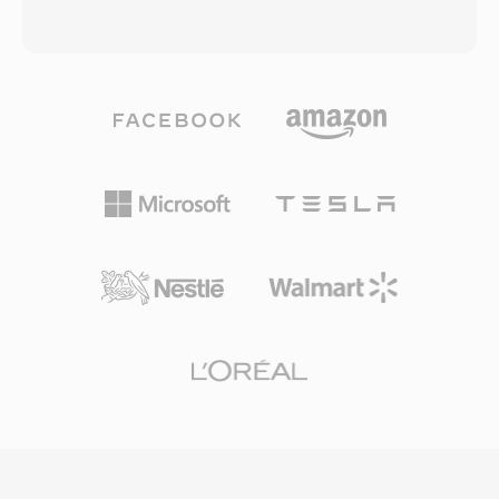
roznicami sa rozszerzenie pliku i ograniczenie
mierzone w eksabajtach, efektywnie usuwajac
dlugosci do ok. 30-40 sekund, narzucone przez
wszelkie praktyczne ograniczenia pamieci.
iOS. Apple wybral to podejscie, aby istniejaca
Format obsluguje dowolne czestotliwosci
infrastruktura kodera AAC mogla tworzyc
probkowania, glebie bitowe i konfiguracje
dzwonki bez modyfikacji na poziomie kodeka,
kanalow, co czyni go dobrze dostosowanym
a jednoczesnie odrębne rozszerzenie
do tworzenia muzyki filmowej, nagrywania
zapobiega pojawianiu sie zwyklych utworow
koncertow na zywo i akwizycji danych
muzycznych w selektorze dzwonkow i
naukowych. Sound Forge, Audacity i inne
odwrotnie. Tworzenie M4R polega na
profesjonalne cyfrowe stacje robocze audio
zakodowaniu krotkiego klipu audio jako AAC,
zapewniaja natywna obsluge W64 do
przycieciu go do dozwolonej dlugosci i zmianie
bezproblemowego importu i eksportu. Dla
nazwy pliku. iTunes (lub Apple Music na
inzynierow i producentow, ktorzy rutynowo
nowszych wersjach macOS) i GarageBand
pracuja z dlugimi materiaalami o wysokiej
oferuja wbudowane narzedzia, a zewnetrzne
wiernosci, W64 oferuje niezawodnosc i
programy jak Audacity radza sobie z tym
prostote WAV bez frustrujacego ograniczenia
rownie dobrze. Po zsynchronizowaniu lub
rozmiaru.