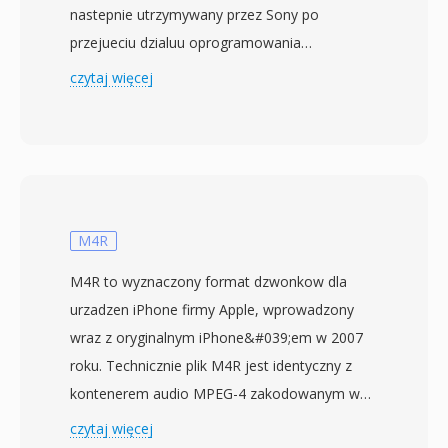
nastepnie utrzymywany przez Sony po
przejueciu dzialuu oprogramowania
desktopowego Sonic Foundry w 2003 roku.
czytaj więcej
Format bezposrednio rozwiazuje problem
limitu rozmiaru pliku wynoszacego 4 GB,
narzuconego przez 32-bitowa specyfikacje
RIFF/WAV firmy Microsoft — ograniczenie,
ktore staje sie problematyczne podczas dlugich
sesji nagraniowych, wielokanalowych
M4R
rejestracji czy produkcji o wysokiej
M4R to wyznaczony format dzwonkow dla
czestotliwosci probkowania. W64 osiaga to,
urzadzen iPhone firmy Apple, wprowadzony
rozszerzajac identyfikatory blokow i pola
wraz z oryginalnym iPhone&#039;em w 2007
rozmiaru do 64 bitow, uzywajac
roku. Technicznie plik M4R jest identyczny z
identyfikatorow GUID zamiast
kontenerem audio MPEG-4 zakodowanym w
czteroznakowych kodow. Ta zmiana
AAC, takim jak M4A — jedynymi istotnymi
czytaj więcej
strukturalna pozwala plikom osiagac rozmiary