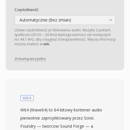
Częstotliwość:
Automatycznie (Bez zmian)
Ustaw częstotliwość próbkowania audio. Muzyka z pełnym
spektrum (20 Hz – 20 kHz) wymaga wartości nie mniejszych
niż 44.1 kHz, aby osiągnąć transparentność. Więcej informacji
można znaleźć w
wiki
.
Zresetuj wszystko
W64
W64 (Wave64) to 64-bitowy kontener audio
pierwotnie zaprojektowany przez Sonic
Foundry — tworcow Sound Forge — a