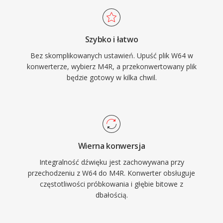
pobraniu dzwonek integruje sie z ustawieniami
iOS dla polaczen, alarmow i powiadomien
kontaktow. Praktyczne zalety obejmuja latwe
Szybko i łatwo
wdrazanie na dowolnego iPhone&#039;a przez
Bez skomplikowanych ustawień. Upuść plik W64 w
synchronizacje iTunes lub AirDrop,
konwerterze, wybierz M4R, a przekonwertowany plik
wysokojakosciowe odtwarzanie kodeka AAC
będzie gotowy w kilka chwil.
nawet przy malych rozmiarach plikow oraz
mozliwosc przypisania indywidualnych
dzwonkow do konkretnych kontaktow w celu
natychmiastowej identyfikacji rozmowcy.
Wierna konwersja
Integralność dźwięku jest zachowywana przy
przechodzeniu z W64 do M4R. Konwerter obsługuje
częstotliwości próbkowania i głębie bitowe z
dbałością.