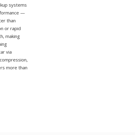
ackup systems
rformance —
ter than
on or rapid
th, making
ming
ar via
m compression,
ers more than