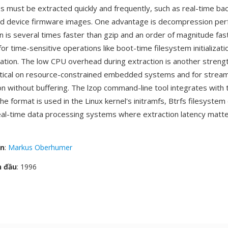
s must be extracted quickly and frequently, such as real-time b
 device firmware images. One advantage is decompression pe
n is several times faster than gzip and an order of magnitude fas
l for time-sensitive operations like boot-time filesystem initializati
ation. The low CPU overhead during extraction is another streng
tical on resource-constrained embedded systems and for strea
 without buffering. The lzop command-line tool integrates with t
the format is used in the Linux kernel's initramfs, Btrfs filesyste
eal-time data processing systems where extraction latency matt
ển
:
Markus Oberhumer
n đầu
: 1996