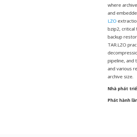
where archive
and embedded
LZO
extractio
bzip2, critica
backup restor
TAR.LZO prac
decompression
pipeline, and 
and various r
archive size.
Nhà phát tri
Phát hành lầ