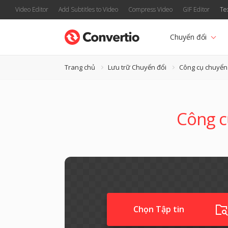
Video Editor
Add Subtitles to Video
Compress Video
GIF Editor
Te
Chuyển đổi
Trang chủ
Lưu trữ Chuyển đổi
Công cụ chuyển
Công c
Chọn Tập tin