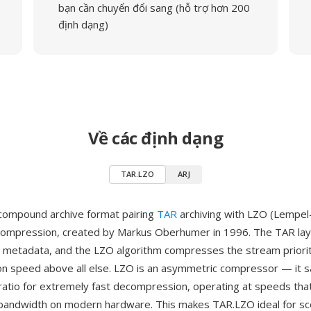
bạn cần chuyển đổi sang (hỗ trợ hơn 200
định dạng)
Về các định dạng
TAR.LZO
ARJ
compound archive format pairing
TAR
archiving with LZO (Lempel
ompression, created by Markus Oberhumer in 1996. The TAR lay
ix metadata, and the LZO algorithm compresses the stream priorit
 speed above all else. LZO is an asymmetric compressor — it sa
atio for extremely fast decompression, operating at speeds tha
andwidth on modern hardware. This makes TAR.LZO ideal for sc