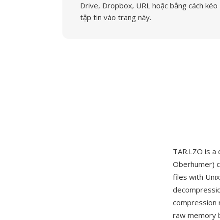
Drive, Dropbox, URL hoặc bằng cách kéo
tập tin vào trang này.
TAR.LZO is a 
Oberhumer) c
files with Un
decompression
compression r
raw memory b