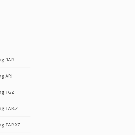
ng RAR
ng ARJ
ng TGZ
ng TAR.Z
ng TAR.XZ