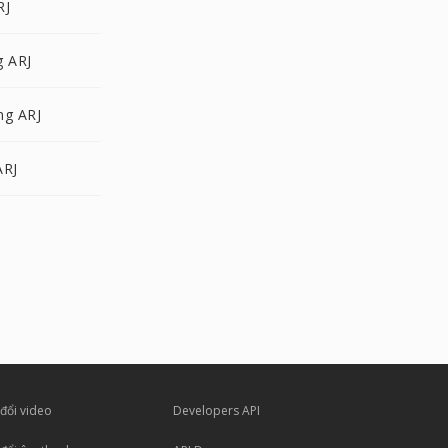
RJ
g ARJ
ng ARJ
ARJ
đổi video
Developers API