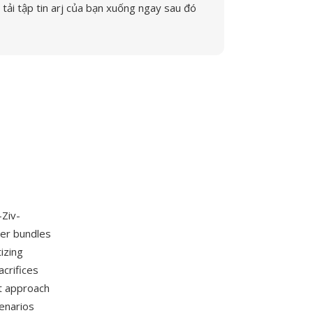
tải tập tin arj của bạn xuống ngay sau đó
-Ziv-
er bundles
izing
crifices
t approach
enarios