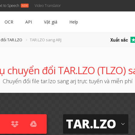
xt to Speech
Video Translator
OCR
API
Vật giá
Help
Xuất sắc
 đổi TAR.LZO
TAR.LZO sang ARJ
ụ chuyển đổi TAR.LZO (TLZO) s
Chuyển đổi file tar.lzo sang arj trực tuyến và miễn phí
TAR.LZO