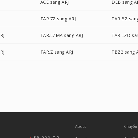
ACE sang ARJ
DEB sang A
TAR.7Z sang ARJ
TAR.BZ san
RJ
TAR.LZMA sang ARJ
TAR.LZO sa
RJ
TAR.Z sang ARJ
TBZ2 sang 
About
Chuyển 
58,299 TB