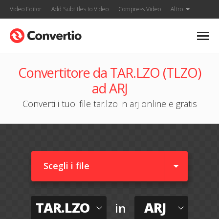
Video Editor
Add Subtitles to Video
Compress Video
Altro
Convertitore da TAR.LZO (TLZO)
ad ARJ
Converti i tuoi file tar.lzo in arj online e gratis
Scegli i file
TAR.LZO
ARJ
in