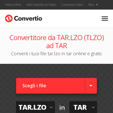
Video Editor
Add Subtitles to Video
Compress Video
Altro
Convertitore da TAR.LZO (TLZO)
ad TAR
Converti i tuoi file tar.lzo in tar online e gratis
Scegli i file
TAR.LZO
TAR
in