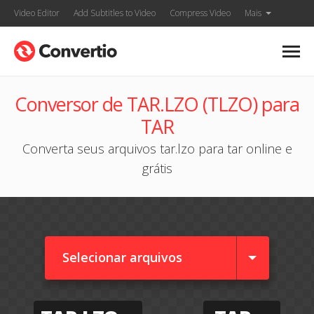
Video Editor
Add Subtitles to Video
Compress Video
Mais
Conversor de TAR.LZO (TLZO) para
TAR
Converta seus arquivos tar.lzo para tar online e
grátis
Selecionar arquivos