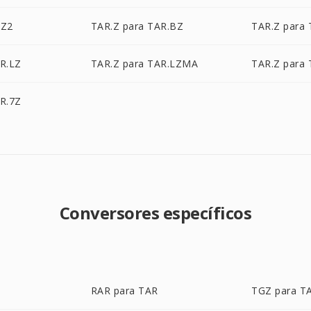
BZ2
TAR.Z para TAR.BZ
TAR.Z para
R.LZ
TAR.Z para TAR.LZMA
TAR.Z para 
R.7Z
Conversores específicos
RAR para TAR
TGZ para T