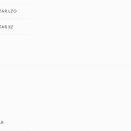
 TAR.LZO
TAR.XZ
AR