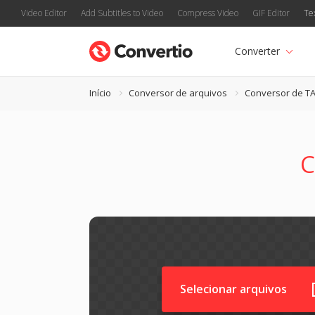
Video Editor
Add Subtitles to Video
Compress Video
GIF Editor
Te
Converter
Início
Conversor de arquivos
Conversor de TA
C
Selecionar arquivos