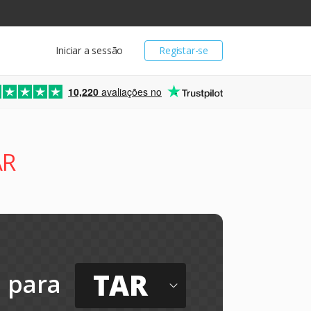
Iniciar a sessão
Registar-se
10,220
avaliações no
AR
TAR
para