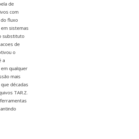
bela de
ivos com
do fluxo
o em sistemas
o substituto
icacoes de
tivou o
é a
s em qualquer
essão mais
a que décadas
uivos TAR.Z.
 ferramentas
antindo