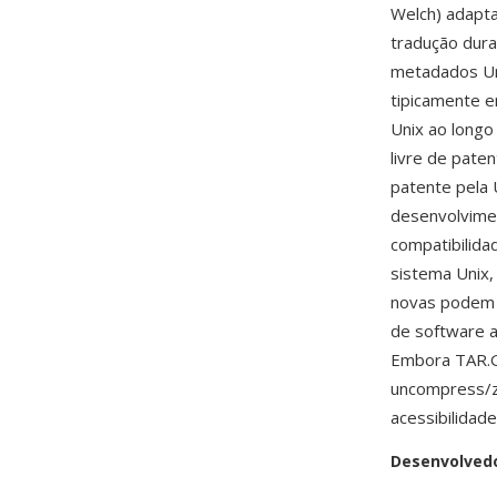
Welch) adapta
tradução dur
metadados Un
tipicamente 
Unix ao longo
livre de pate
patente pela 
desenvolvimen
compatibilida
sistema Unix,
novas podem n
de software 
Embora TAR.G
uncompress/z
acessibilidad
Desenvolved