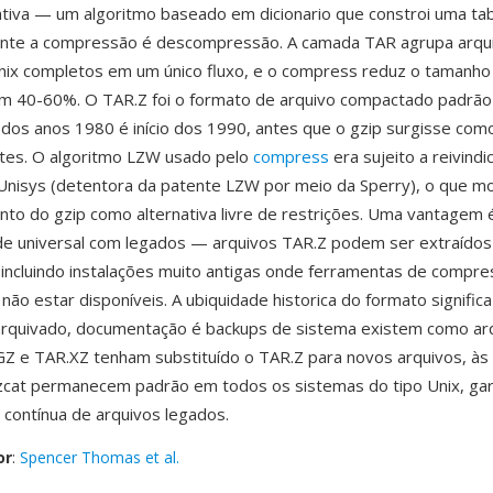
tiva — um algoritmo baseado em dicionario que constroi uma ta
ante a compressão é descompressão. A camada TAR agrupa arqu
ix completos em um único fluxo, e o compress reduz o tamanho 
em 40-60%. O TAR.Z foi o formato de arquivo compactado padrã
 dos anos 1980 é início dos 1990, antes que o gzip surgisse com
ntes. O algoritmo LZW usado pelo
compress
era sujeito a reivind
Unisys (detentora da patente LZW por meio da Sperry), o que mo
to do gzip como alternativa livre de restrições. Uma vantagem 
de universal com legados — arquivos TAR.Z podem ser extraído
 incluindo instalações muito antigas onde ferramentas de compr
ão estar disponíveis. A ubiquidade historica do formato signific
arquivado, documentação é backups de sistema existem como arq
Z e TAR.XZ tenham substituído o TAR.Z para novos arquivos, às
cat permanecem padrão em todos os sistemas do tipo Unix, gar
e contínua de arquivos legados.
or
:
Spencer Thomas et al.