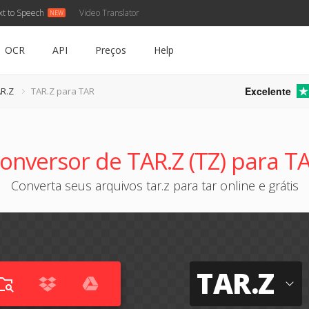
xt to Speech
Video Translator
OCR
API
Preços
Help
Excelente
R.Z
TAR.Z para TAR
onversor de TAR.Z (TZ) para T
Converta seus arquivos tar.z para tar online e grátis
TAR.Z