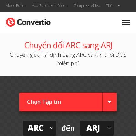
Video Editor
Add Subtitles to Video
Compress Video
Thêm
Chuyển đổi ARC sang ARJ
Chuyển giữa hai định dạng ARC và ARJ thời DOS
miễn phí
Chọn Tập tin
ARC
ARJ
đến