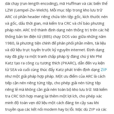
dài chạy (run-length encoding), mã Huffman và các biến thể
LZW (Lempel-Ziv-Welch). Mỗi mục tệp trong kho lưu trữ
ARC có phần header riêng chứa tên tệp gốc, kích thước nén
và gốc, dấu thời gian, mã kiểm tra CRC và chỉ báo phương
pháp nén. ARC trở thành định dạng nén thống trị trên các hệ
thống bản tin điện tử (BBS) chạy DOS vào giữa những năm
1980, là phương tiện chính để phân phối phần mềm, tài liệu
và dữ liệu trực tuyến trước kỷ nguyên internet. Định dạng
này đã gây ra một tranh chấp pháp lý đáng chú ý khi Phil
Katz tạo ra công cụ tương thích (PKARC), dẫn đến vụ kiện
từ SEA và cuối cùng thúc đẩy Katz phát triển định dạng
ZIP
như một giải pháp hợp pháp. Một ưu điểm của ARC là cách
tiếp cận nén riêng từng tệp, cho phép giải nén từng tệp
riêng lẻ mà không cần giải nén toàn bộ kho lưu trữ. Mã kiểm
tra CRC tích hợp mang lại thêm một lợi ích, cho phép xác
minh độ toàn vẹn dữ liệu một cách đáng tin cậy sau khi
truyền qua các kết nối modem hay bị lỗi. Mặc dù ZIP và các