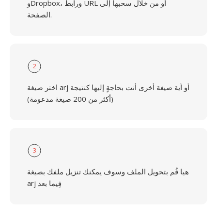
وDropbox، ورابط URL أو من خلال سحبها إلى
الصفحة.
2
اختر صيغة arj أو أية صيغة أخرى أنت بحاجةٍ إليها كنتيجة
(أكثر من 200 صيغة مدعومة)
3
هيا قُم بتحويل الملف وسوف يمكنك تنزيل ملفك بصيغة
arj فِيما بعد