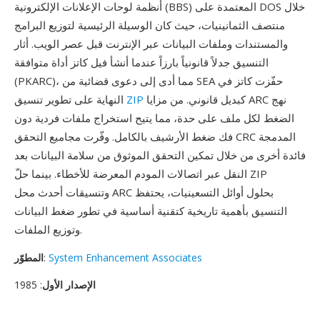
أنظمة لوحات الإعلانات الإلكترونية (BBS) المعتمدة على DOS خلال
منتصف الثمانينيات، حيث كان الوسيلة الرئيسية لتوزيع البرامج
والمستندات وملفات البيانات عبر الإنترنت قبل عصر الويب. أثار
التنسيق جدلاً قانونياً بارزاً عندما أنشأ فيل كاتز أداة متوافقة
(PKARC)، مما أدى إلى دعوى قضائية من SEA حفّزت كاتز في
كبديل قانوني. من مزايا ARC نهج
ZIP
النهاية على تطوير تنسيق
الضغط لكل ملف على حدة، مما يتيح استخراج ملفات فردية دون
فك ضغط الأرشيف بالكامل. وفّرت مجاميع التحقق CRC المدمجة
فائدة أخرى من خلال تمكين التحقق الموثوق من سلامة البيانات بعد
النقل عبر اتصالات المودم المعرضة للأخطاء. بينما حلّ ZIP
وتنسيقات أحدث محل ARC بحلول أوائل التسعينيات، يحتفظ
التنسيق بأهمية تاريخية كتقنية أساسية في تطور ضغط البيانات
وتوزيع الملفات.
System Enhancement Associates
:
المطوّر
الإصدار الأول
: 1985