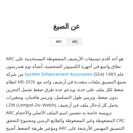
عن الصيغ
ARC
ARJ
ARC هو أحد أقدم تنسيقات الأرشيف المضغوطة المستخدمة على
نطاق واسع في أجهزة الكمبيوتر الشخصية، أنشأه توم هندرسون
(SEA) عام 1985
System Enhancement Associates
من شركة
لنظام MS-DOS. يجمع التنسيق ملفات متعددة في أرشيف واحد مع
ضغط لكل ملف على حدة، ويدعم عدة طرق ضغط تشمل التخزين
بدون ضغط، وترميز طول التسلسل، وترميز هافمان، ومتغيرات
LZW (Lempel-Ziv-Welch). يحمل كل إدخال ملف في أرشيف
ARC ترويسة خاصة به تتضمن اسم الملف الأصلي والأحجام
المضغوطة وغير المضغوطة والطابع الزمني ومجموع التحقق CRC
ومؤشر طريقة الضغط. أصبح ARC التنسيق المهيمن للأرشفة على