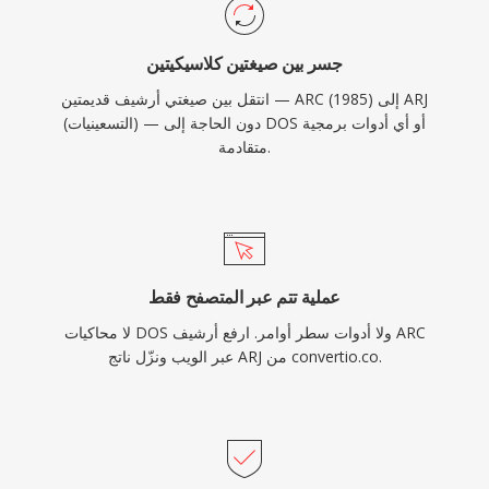
جسر بين صيغتين كلاسيكيتين
انتقل بين صيغتي أرشيف قديمتين — ARC (1985) إلى ARJ
(التسعينيات) — دون الحاجة إلى DOS أو أي أدوات برمجية
متقادمة.
عملية تتم عبر المتصفح فقط
لا محاكيات DOS ولا أدوات سطر أوامر. ارفع أرشيف ARC
عبر الويب ونزّل ناتج ARJ من convertio.co.