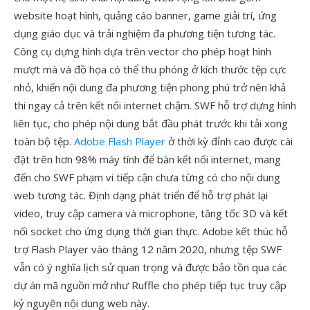
website hoạt hình, quảng cáo banner, game giải trí, ứng
dụng giáo dục và trải nghiệm đa phương tiện tương tác.
Công cụ dựng hình dựa trên vector cho phép hoạt hình
mượt mà và đồ họa có thể thu phóng ở kích thước tệp cực
nhỏ, khiến nội dung đa phương tiện phong phú trở nên khả
thi ngay cả trên kết nối internet chậm. SWF hỗ trợ dựng hình
liên tục, cho phép nội dung bắt đầu phát trước khi tải xong
toàn bộ tệp.
Adobe Flash Player
ở thời kỳ đỉnh cao được cài
đặt trên hơn 98% máy tính để bàn kết nối internet, mang
đến cho SWF phạm vi tiếp cận chưa từng có cho nội dung
web tương tác. Định dạng phát triển để hỗ trợ phát lại
video, truy cập camera và microphone, tăng tốc 3D và kết
nối socket cho ứng dụng thời gian thực. Adobe kết thúc hỗ
trợ Flash Player vào tháng 12 năm 2020, nhưng tệp SWF
vẫn có ý nghĩa lịch sử quan trọng và được bảo tồn qua các
dự án mã nguồn mở như Ruffle cho phép tiếp tục truy cập
kỷ nguyên nội dung web này.