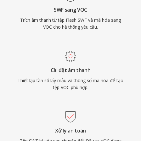
việc với kho lưu trữ âm thanh PC cổ điển.
SWF sang VOC
Trích âm thanh từ tệp Flash SWF và mã hóa sang
VOC cho hệ thống yêu cầu.
Cài đặt âm thanh
Thiết lập tần số lấy mẫu và thông số mã hóa để tạo
tệp VOC phù hợp.
Xử lý an toàn
Tệp SWF bị xóa sau chuyển đổi. Đầu ra VOC được