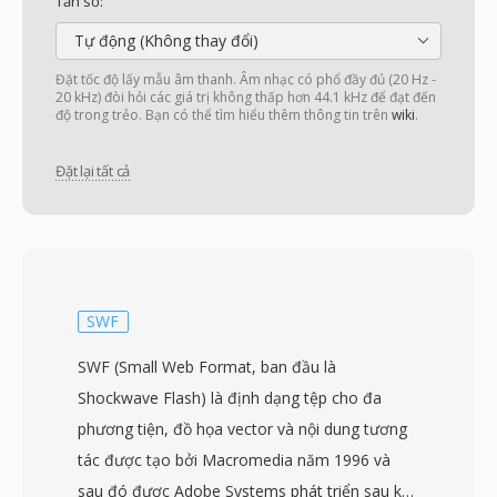
Tần số:
Tự động (Không thay đổi)
Đặt tốc độ lấy mẫu âm thanh. Âm nhạc có phổ đầy đủ (20 Hz -
20 kHz) đòi hỏi các giá trị không thấp hơn 44.1 kHz để đạt đến
độ trong trẻo. Bạn có thể tìm hiểu thêm thông tin trên
wiki
.
Đặt lại tất cả
SWF
SWF (Small Web Format, ban đầu là
Shockwave Flash) là định dạng tệp cho đa
phương tiện, đồ họa vector và nội dung tương
tác được tạo bởi Macromedia năm 1996 và
sau đó được Adobe Systems phát triển sau khi