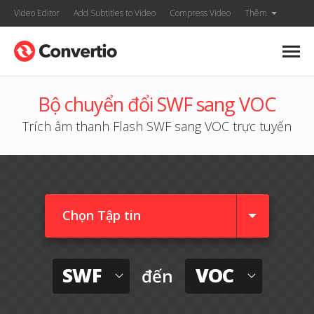
Video Editor
Add Subtitles to Video
Compress Video
Thêm
Bộ chuyển đổi SWF sang VOC
Trích âm thanh Flash SWF sang VOC trực tuyến
Chọn Tập tin
SWF
VOC
đến