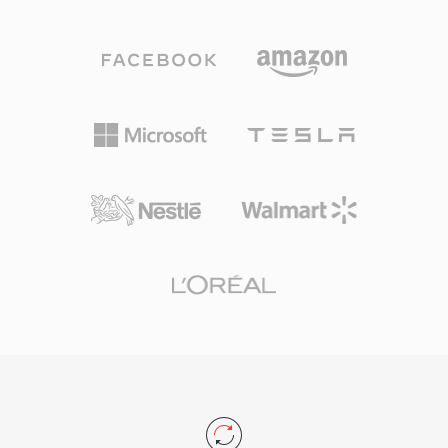
8-bit không dấu, ADPCM Creative 4-bit và 2,6-
chậm. SWF hỗ trợ dựng hình liên tục, cho phép
bit, PCM 16-bit có dấu, cũng như âm thanh mã
nội dung bắt đầu phát trước khi tải xong toàn
hóa A-law và mu-law. Cấu trúc khối này còn hỗ
bộ tệp. Adobe Flash Player ở thời kỳ đỉnh cao
trợ khoảng lặng, vòng lặp lặp lại và điểm đánh
được cài đặt trên hơn 98% máy tính để bàn kết
dấu, mang lại cho nhà phát triển game khả
nối internet, mang đến cho SWF phạm vi tiếp
năng kiểm soát chi tiết việc phát lại âm thanh.
cận chưa từng có cho nội dung web tương tác.
Ưu điểm đáng chú ý là giải mã cấp phần cứng
Định dạng phát triển để hỗ trợ phát lại video,
— card Sound Blaster có thể phát dữ liệu VOC
truy cập camera và microphone, tăng tốc 3D
trực tiếp qua truyền DMA, giải phóng CPU cho
và kết nối socket cho ứng dụng thời gian thực.
các tác vụ khác trong kỷ nguyên mà chu kỳ xử
Adobe kết thúc hỗ trợ Flash Player vào tháng
lý vô cùng quý giá. Định dạng được sử dụng
12 năm 2020, nhưng tệp SWF vẫn có ý nghĩa
rộng rãi trong các game DOS từ id Software,
lịch sử quan trọng và được bảo tồn qua các dự
Sierra và LucasArts. Với sự trỗi dậy của
án mã nguồn mở như Ruffle cho phép tiếp tục
Windows và định dạng WAV, VOC dần rời khỏi
truy cập kỷ nguyên nội dung web này.
thị trường chính thống, nhưng vẫn quan trọng
cho bảo tồn trò chơi retro và cho bất kỳ ai làm