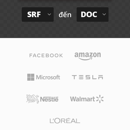
SRF
DOC
đến