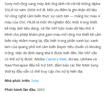
Sony mở rộng sang máy ảnh ống kính rời với hệ thống Alpha
DSLR từ năm 2006 trở đi. Một ưu điểm là ghi nhận dữ liệu
từ công nghệ cảm biến thực sự cách tân — mảng lọc màu 4
màu của DSC-F828 là một thí nghiệm độc nhất trong thiết
kế máy ảnh tiêu dùng, và file SRF bảo toàn dữ liệu thô 4
kênh cho phép khám phá gam màu mở rộng mà thiết kế cảm
biến này nhằm mang lại, đặc biệt trong phần xanh lục-xanh
lam của quang phổ nơi cảm biến Bayer tiêu chuẩn có khoảng
trống. Mặc dù định dạng khá ít được biết đến, file SRF vẫn
có thể xử lý được: Adobe
Camera Raw
, dcraw, LibRaw và
RawTherapee đều hỗ trợ SRF, đảm bảo các file RAW Sony
thời kỳ đầu vẫn có thể truy cập cho xử lý hiện đại.
Nhà phát triển
:
Sony
Phát hành lần đầu
: 2003