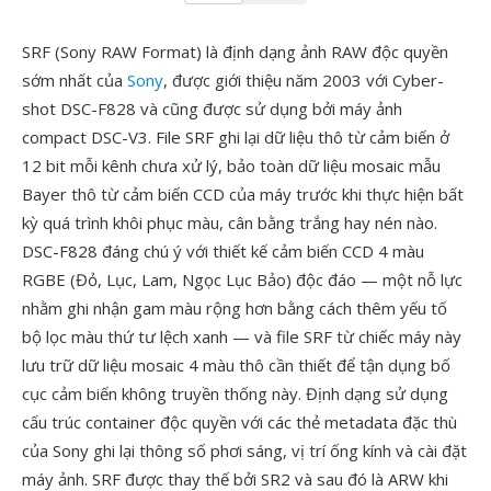
SRF (Sony RAW Format) là định dạng ảnh RAW độc quyền
sớm nhất của
Sony
, được giới thiệu năm 2003 với Cyber-
shot DSC-F828 và cũng được sử dụng bởi máy ảnh
compact DSC-V3. File SRF ghi lại dữ liệu thô từ cảm biến ở
12 bit mỗi kênh chưa xử lý, bảo toàn dữ liệu mosaic mẫu
Bayer thô từ cảm biến CCD của máy trước khi thực hiện bất
kỳ quá trình khôi phục màu, cân bằng trắng hay nén nào.
DSC-F828 đáng chú ý với thiết kế cảm biến CCD 4 màu
RGBE (Đỏ, Lục, Lam, Ngọc Lục Bảo) độc đáo — một nỗ lực
nhằm ghi nhận gam màu rộng hơn bằng cách thêm yếu tố
bộ lọc màu thứ tư lệch xanh — và file SRF từ chiếc máy này
lưu trữ dữ liệu mosaic 4 màu thô cần thiết để tận dụng bố
cục cảm biến không truyền thống này. Định dạng sử dụng
cấu trúc container độc quyền với các thẻ metadata đặc thù
của Sony ghi lại thông số phơi sáng, vị trí ống kính và cài đặt
máy ảnh. SRF được thay thế bởi SR2 và sau đó là ARW khi