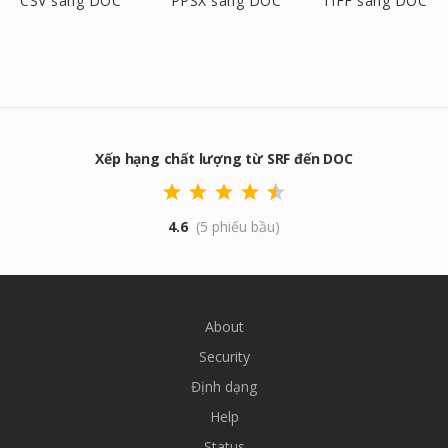
CSV sang DOC
PPSX sang DOC
TIFF sang DOC
Xếp hạng chất lượng từ SRF đến DOC
4.6
(5 phiếu bầu)
About
Security
Định dạng
Help
Status