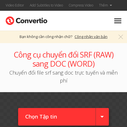
Video Editor
Add Subtitles to Video
Compress Video
Thêm
Bạn không cần công nhận chữ?
Công nhận văn bản
Công cụ chuyển đổi SRF (RAW)
sang DOC (WORD)
Chuyển đổi file srf sang doc trực tuyến và miễn
phí
Chọn Tập tin