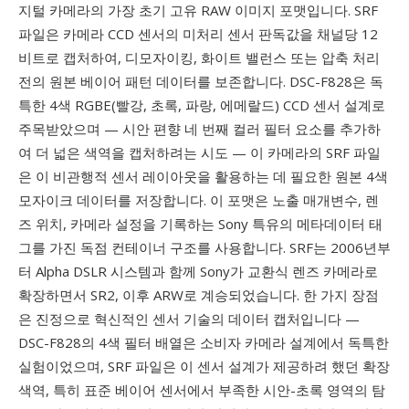
지털 카메라의 가장 초기 고유 RAW 이미지 포맷입니다. SRF
파일은 카메라 CCD 센서의 미처리 센서 판독값을 채널당 12
비트로 캡처하여, 디모자이킹, 화이트 밸런스 또는 압축 처리
전의 원본 베이어 패턴 데이터를 보존합니다. DSC-F828은 독
특한 4색 RGBE(빨강, 초록, 파랑, 에메랄드) CCD 센서 설계로
주목받았으며 — 시안 편향 네 번째 컬러 필터 요소를 추가하
여 더 넓은 색역을 캡처하려는 시도 — 이 카메라의 SRF 파일
은 이 비관행적 센서 레이아웃을 활용하는 데 필요한 원본 4색
모자이크 데이터를 저장합니다. 이 포맷은 노출 매개변수, 렌
즈 위치, 카메라 설정을 기록하는 Sony 특유의 메타데이터 태
그를 가진 독점 컨테이너 구조를 사용합니다. SRF는 2006년부
터 Alpha DSLR 시스템과 함께 Sony가 교환식 렌즈 카메라로
확장하면서 SR2, 이후 ARW로 계승되었습니다. 한 가지 장점
은 진정으로 혁신적인 센서 기술의 데이터 캡처입니다 —
DSC-F828의 4색 필터 배열은 소비자 카메라 설계에서 독특한
실험이었으며, SRF 파일은 이 센서 설계가 제공하려 했던 확장
색역, 특히 표준 베이어 센서에서 부족한 시안-초록 영역의 탐