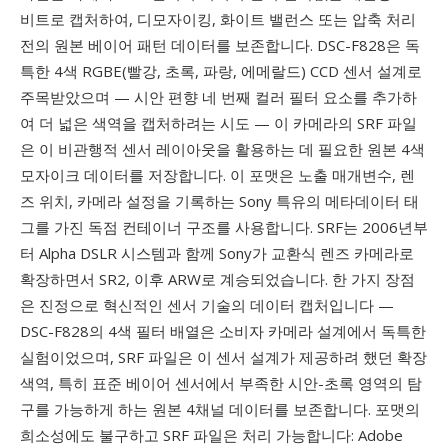
비트로 캡처하여, 디모자이킹, 화이트 밸런스 또는 압축 처리
전의 원본 베이어 패턴 데이터를 보존합니다. DSC-F828은 독
특한 4색 RGBE(빨강, 초록, 파랑, 에메랄드) CCD 센서 설계로
주목받았으며 — 시안 편향 네 번째 컬러 필터 요소를 추가하
여 더 넓은 색역을 캡처하려는 시도 — 이 카메라의 SRF 파일
은 이 비관행적 센서 레이아웃을 활용하는 데 필요한 원본 4색
모자이크 데이터를 저장합니다. 이 포맷은 노출 매개변수, 렌
즈 위치, 카메라 설정을 기록하는 Sony 특유의 메타데이터 태
그를 가진 독점 컨테이너 구조를 사용합니다. SRF는 2006년부
터 Alpha DSLR 시스템과 함께 Sony가 교환식 렌즈 카메라로
확장하면서 SR2, 이후 ARW로 계승되었습니다. 한 가지 장점
은 진정으로 혁신적인 센서 기술의 데이터 캡처입니다 —
DSC-F828의 4색 필터 배열은 소비자 카메라 설계에서 독특한
실험이었으며, SRF 파일은 이 센서 설계가 제공하려 했던 확장
색역, 특히 표준 베이어 센서에서 부족한 시안-초록 영역의 탐
구를 가능하게 하는 원본 4채널 데이터를 보존합니다. 포맷의
희소성에도 불구하고 SRF 파일은 처리 가능합니다: Adobe