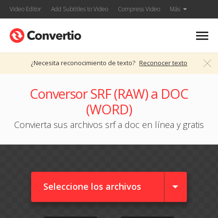
Video Editor
Add Subtitles to Video
Compress Video
Más
¿Necesita reconocimiento de texto?
Reconocer texto
Conversor SRF (RAW) a DOC
(WORD)
Convierta sus archivos srf a doc en línea y gratis
Seleccione los archivos