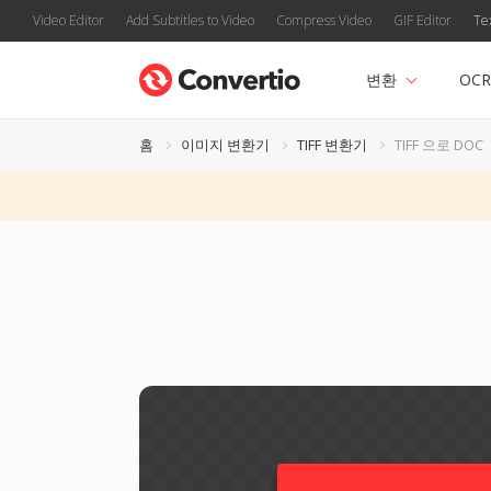
Video Editor
Add Subtitles to Video
Compress Video
GIF Editor
Te
변환
OCR
홈
이미지 변환기
TIFF 변환기
TIFF 으로 DOC