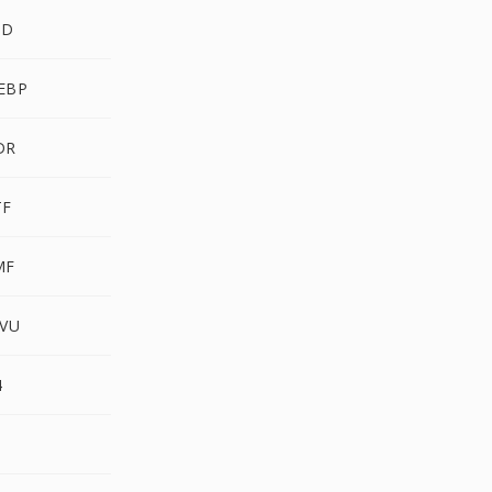
SD
EBP
DR
TF
MF
JVU
4
S