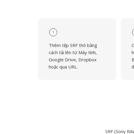
1
Thêm tệp SRF thô bằng
C
cách tải lên từ Máy tính,
h
Google Drive, Dropbox
B
hoặc qua URL.
đ
SRF (Sony RA