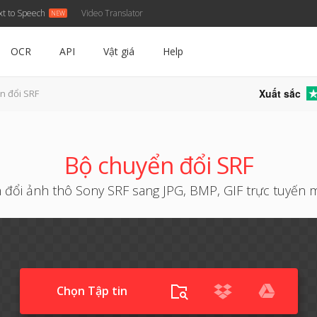
xt to Speech
Video Translator
OCR
API
Vật giá
Help
Xuất sắc
n đổi SRF
Bộ chuyển đổi SRF
đổi ảnh thô Sony SRF sang JPG, BMP, GIF trực tuyến 
Chọn Tập tin