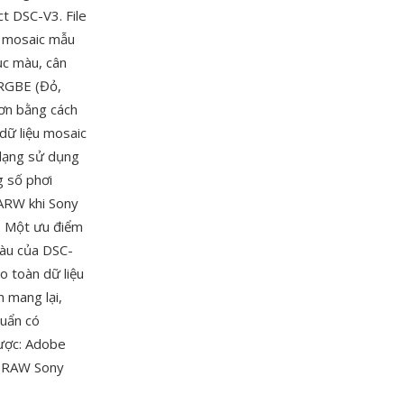
 DSC-V3. File
ệu mosaic mẫu
ục màu, cân
 RGBE (Đỏ,
ơn bằng cách
dữ liệu mosaic
 dạng sử dụng
g số phơi
 ARW khi Sony
. Một ưu điểm
màu của DSC-
o toàn dữ liệu
 mang lại,
huẩn có
được: Adobe
e RAW Sony