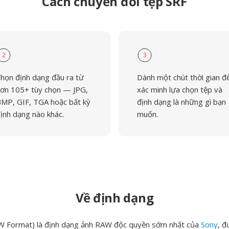
Cách chuyển đổi tệp SRF
2
3
họn định dạng đầu ra từ
Dành một chút thời gian đ
ơn 105+ tùy chọn — JPG,
xác minh lựa chọn tệp và
MP, GIF, TGA hoặc bất kỳ
định dạng là những gì bạn
ịnh dạng nào khác.
muốn.
Về định dạng
W Format) là định dạng ảnh RAW độc quyền sớm nhất của
Sony
, đ