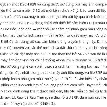
 Cyber-shot DSC-F828 và cũng được sử dụng bởi máy ảnh compact
 liệu thô từ cảm biến ở 12 bit mỗi kênh chưa xử lý, bảo toàn dữ li
cảm biến CCD của máy trước khi thực hiện bất kỳ quá trình khôi ph
y nén nào. DSC-F828 đáng chú ý với thiết kế cảm biến CCD 4 màu
ọc Lục Bảo) độc đáo — một nỗ lực nhằm ghi nhận gam màu rộng h
ộ lọc màu thứ tư lệch xanh — và file SRF từ chiếc máy này lưu trữ 
 thiết để tận dụng bố cục cảm biến không truyền thống này. Định
iner độc quyền với các thẻ metadata đặc thù của Sony ghi lại thôn
ng kính và cài đặt máy ảnh. SRF được thay thế bởi SR2 và sau đó là
máy ảnh ống kính rời với hệ thống Alpha DSLR từ năm 2006 trở đi
ữ liệu từ công nghệ cảm biến thực sự cách tân — mảng lọc màu 4 
í nghiệm độc nhất trong thiết kế máy ảnh tiêu dùng, và file SRF bả
o phép khám phá gam màu mở rộng mà thiết kế cảm biến này nhằm
g phần xanh lục-xanh lam của quang phổ nơi cảm biến Bayer tiêu c
Mặc dù định dạng khá ít được biết đến, file SRF vẫn có thể xử lý 
 dcraw, LibRaw và RawTherapee đều hỗ trợ SRF, đảm bảo các fil
n có thể truy cập cho xử lý hiện đại.