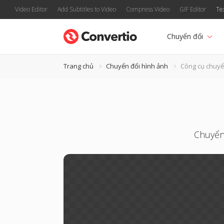
Video Editor
Add Subtitles to Video
Compress Video
GIF Editor
Te
Chuyển đổi
Trang chủ
Chuyển đổi hình ảnh
Công cụ chuyể
Chuyển 