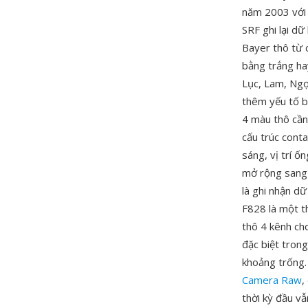
năm 2003 với
SRF ghi lại dữ
Bayer thô từ 
bằng trắng ha
Lục, Lam, Ng
thêm yếu tố b
4 màu thô cần
cấu trúc conta
sáng, vị trí ố
mở rộng sang 
là ghi nhận d
F828 là một th
thô 4 kênh ch
đặc biệt tron
khoảng trống. 
Camera Raw
,
thời kỳ đầu vẫ