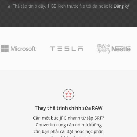
Thả tập tin ở đây. 1 GB Kích thước file tối đa hoặc là
Đăng ký
Thay thế trình chỉnh sửa RAW
Cần một bức JPG nhanh từ tệp SRF?
Convertio cung cấp nó mà không
cần bạn phải cài đặt hoặc học phần