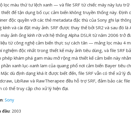
ộ lọc màu thứ tư lệch xanh — và file SRF từ chiếc máy này lưu trữ 
 thiết để tận dụng bố cục cảm biến không truyền thống này. Định
iner độc quyền với các thẻ metadata đặc thù của Sony ghi lại thôn
ng kính và cài đặt máy ảnh. SRF được thay thế bởi SR2 và sau đó là
máy ảnh ống kính rời với hệ thống Alpha DSLR từ năm 2006 trở đi
ữ liệu từ công nghệ cảm biến thực sự cách tân — mảng lọc màu 4 
í nghiệm độc nhất trong thiết kế máy ảnh tiêu dùng, và file SRF bả
o phép khám phá gam màu mở rộng mà thiết kế cảm biến này nhằm
g phần xanh lục-xanh lam của quang phổ nơi cảm biến Bayer tiêu c
Mặc dù định dạng khá ít được biết đến, file SRF vẫn có thể xử lý 
 dcraw, LibRaw và RawTherapee đều hỗ trợ SRF, đảm bảo các fil
n có thể truy cập cho xử lý hiện đại.
ển
:
Sony
n đầu
: 2003