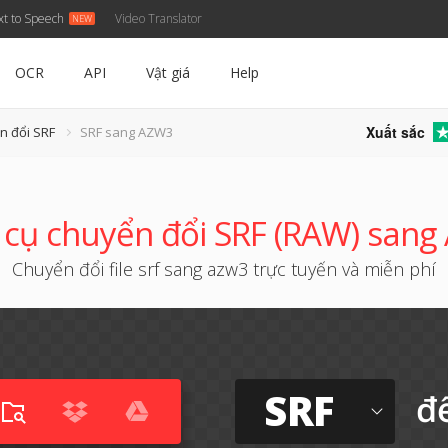
xt to Speech
Video Translator
OCR
API
Vật giá
Help
Xuất sắc
n đổi SRF
SRF sang AZW3
cụ chuyển đổi SRF (RAW) san
Chuyển đổi file srf sang azw3 trực tuyến và miễn phí
SRF
đ