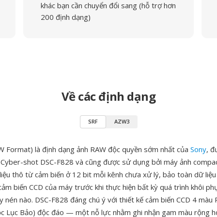
khác bạn cần chuyển đổi sang (hỗ trợ hơn
200 định dạng)
Về các định dạng
SRF
AZW3
W Format) là định dạng ảnh RAW độc quyền sớm nhất của
Sony
, đ
 Cyber-shot DSC-F828 và cũng được sử dụng bởi máy ảnh compact
 liệu thô từ cảm biến ở 12 bit mỗi kênh chưa xử lý, bảo toàn dữ li
cảm biến CCD của máy trước khi thực hiện bất kỳ quá trình khôi ph
y nén nào. DSC-F828 đáng chú ý với thiết kế cảm biến CCD 4 màu
ọc Lục Bảo) độc đáo — một nỗ lực nhằm ghi nhận gam màu rộng h