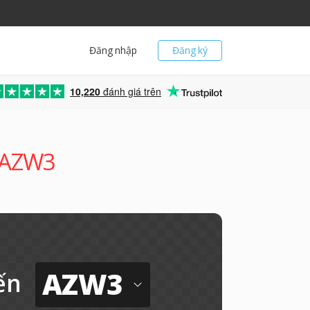
Đăng nhập
Đăng ký
10,220
đánh giá trên
g AZW3
AZW3
ến