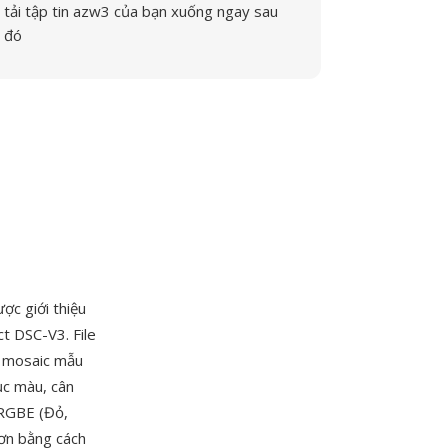
tải tập tin azw3 của bạn xuống ngay sau
đó
ược giới thiệu
 DSC-V3. File
ệu mosaic mẫu
ục màu, cân
 RGBE (Đỏ,
ơn bằng cách