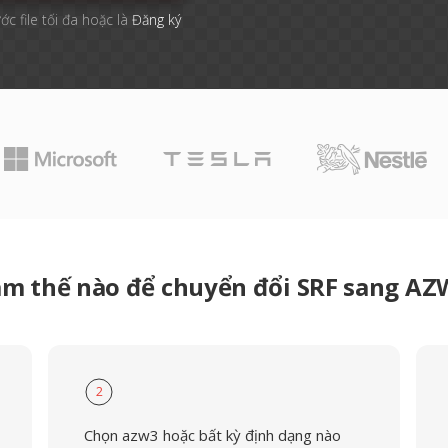
ớc file tối đa hoặc là
Đăng ký
àm thế nào để chuyển đổi SRF sang AZ
2
Chọn azw3 hoặc bất kỳ định dạng nào