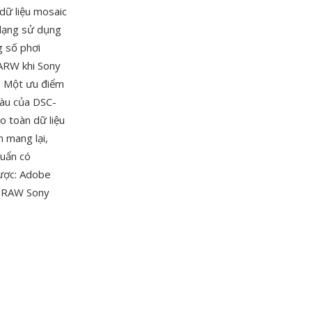
dữ liệu mosaic
 dạng sử dụng
g số phơi
 ARW khi Sony
. Một ưu điểm
màu của DSC-
o toàn dữ liệu
 mang lại,
huẩn có
được: Adobe
e RAW Sony