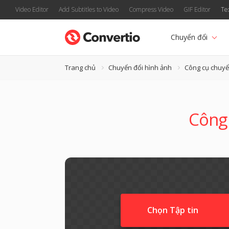
Video Editor
Add Subtitles to Video
Compress Video
GIF Editor
Te
Chuyển đổi
Trang chủ
Chuyển đổi hình ảnh
Công cụ chuyể
Công 
Chọn Tập tin