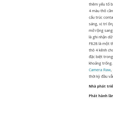
thêm yếu tố b
4 màu thô cần
cấu trúc conta
sáng, vị trí ố
mở rộng sang 
là ghi nhận d
F828 là một th
thô 4 kênh ch
đặc biệt tron
khoảng trống. 
Camera Raw
,
thời kỳ đầu vẫ
Nhà phát tri
Phát hành lầ