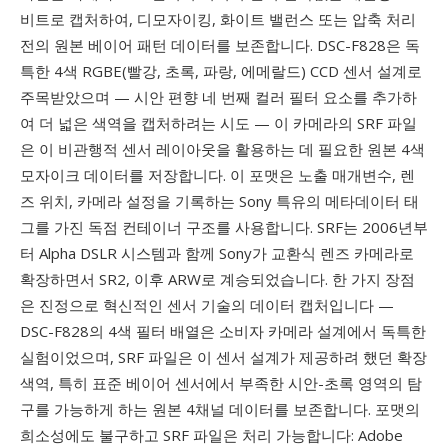
비트로 캡처하여, 디모자이킹, 화이트 밸런스 또는 압축 처리
전의 원본 베이어 패턴 데이터를 보존합니다. DSC-F828은 독
특한 4색 RGBE(빨강, 초록, 파랑, 에메랄드) CCD 센서 설계로
주목받았으며 — 시안 편향 네 번째 컬러 필터 요소를 추가하
여 더 넓은 색역을 캡처하려는 시도 — 이 카메라의 SRF 파일
은 이 비관행적 센서 레이아웃을 활용하는 데 필요한 원본 4색
모자이크 데이터를 저장합니다. 이 포맷은 노출 매개변수, 렌
즈 위치, 카메라 설정을 기록하는 Sony 특유의 메타데이터 태
그를 가진 독점 컨테이너 구조를 사용합니다. SRF는 2006년부
터 Alpha DSLR 시스템과 함께 Sony가 교환식 렌즈 카메라로
확장하면서 SR2, 이후 ARW로 계승되었습니다. 한 가지 장점
은 진정으로 혁신적인 센서 기술의 데이터 캡처입니다 —
DSC-F828의 4색 필터 배열은 소비자 카메라 설계에서 독특한
실험이었으며, SRF 파일은 이 센서 설계가 제공하려 했던 확장
색역, 특히 표준 베이어 센서에서 부족한 시안-초록 영역의 탐
구를 가능하게 하는 원본 4채널 데이터를 보존합니다. 포맷의
희소성에도 불구하고 SRF 파일은 처리 가능합니다: Adobe