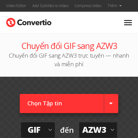
Video Editor
Add Subtitles to Video
Compress Video
Thêm
Chuyển đổi GIF sang AZW3
Chuyển đổi GIF sang AZW3 trực tuyến — nhanh
và miễn phí
Chọn Tập tin
GIF
AZW3
đến