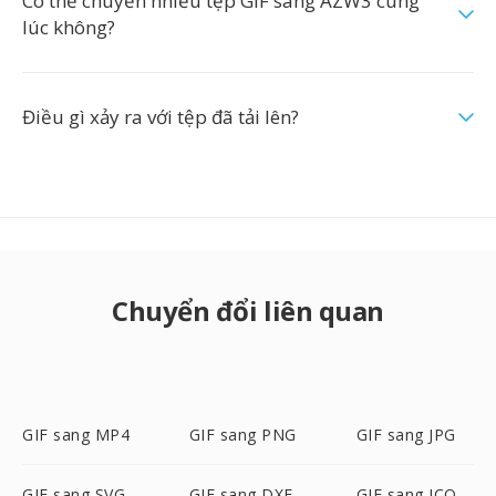
Có thể chuyển nhiều tệp GIF sang AZW3 cùng
lúc không?
Điều gì xảy ra với tệp đã tải lên?
Chuyển đổi liên quan
GIF sang MP4
GIF sang PNG
GIF sang JPG
GIF sang SVG
GIF sang DXF
GIF sang ICO