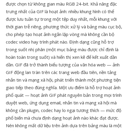
được chọn từ không gian màu RGB 24-bit. Khả năng đặc
trưng nhất của GIF là hoạt ảnh: nhiều khung hình có thể
được lưu tuần tự trong một tệp duy nhất, mỗi khung với
thời gian trễ riêng, phương thức xử lý và bảng màu cục bộ,
cho phép tạo hoạt ảnh ngắn lặp vòng mà không cần bộ
codec video hay trình phát nào. Định dạng cũng hỗ trợ
trong suốt nhị phân (một mục bảng màu được chỉ định là
hoàn toàn trong suốt) và hiển thị xen kẽ để kết xuất dần
dần. GIF đã trở thành biểu tượng của văn hóa web — ảnh
GIF động lan tràn trên các trang web đầu tiên, nền tảng
nhắn tin và mạng xã hội, phát triển thành một phương tiện
giao tiếp theo đúng nghĩa. Một ưu điểm là hỗ trợ hoạt ảnh
phổ quát — hoạt ảnh GIF phát nguyên bản trong mọi trình
duyệt web, ứng dụng email, nhắn tin và mạng xã hội mà
không cần plugin, codec hay lo ngại tương thích — mức độ
phổ biến mà chưa định dạng hoạt ảnh nào khác đạt được.
Nén không mất dữ liệu trên ảnh dựa trên bảng màu là một