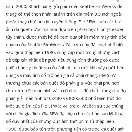
năm 2000. Khách hàng gửi phim đến Seattle FilmWorks để
tráng có thể chọn nhận lại ảnh trên đĩa mềm 3.5 inch ngoài
(hoặc thay cho) ảnh in truyền thống. File SFW chứa các bức
ảnh đã quét được mã hóa dựa trên JPEG bọc trong header
tùy chỉnh, được thiết kế để xem qua phần mềm máy tính độc
quyền của Seattle FilmWorks. Dịch vụ này đặc biệt phổ biến
vào giữa thập niên 1990, cung cấp một trong những cách
dễ tiếp cận nhất để người tiêu dùng bình thường có được
phiên bản kỹ thuật số của ảnh phim trước khi máy quét tiêu
dùng và máy ảnh số trở nên giá cả phải chăng. File SFW
thường chứa các bản quét độ phân giải vừa phải phù hợp
cho xem trên màn hình và in cỡ nhỏ — đủ chất lượng cho độ
phân giải màn hình 640x480 và 800x600 phổ biến thời đó.
Một ưu điểm của file SFW là vai trò di vật lịch sử của chúng:
với nhiều gia đình, đĩa SFW đại diện cho các bản sao kỹ thuật
số duy nhất của những bức ảnh thời phim từ thập niên
1990, được bảo tồn trên phương tiện có trước khi quét ảnh