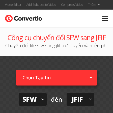
Video Editor
Add Subtitles to Video
Compress Video
Thêm
Công cụ chuyển đổi SFW sang JFIF
Chuyển đổi file sfw sang jfif trực tuyến và miễn phí
Chọn Tập tin
SFW
JFIF
đến