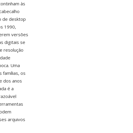
continham às
 cabecalho
io de desktop
os 1990,
terem versões
s digitais se
de resolução
idade
poca. Uma
 famílias, os
me dos anos
ada é a
razoável
 ferramentas
 podem
ses arquivos