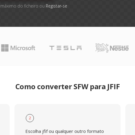
 máximo do ficheiro ou
Registar-se
Como converter SFW para JFIF
2
Escolha jfif ou qualquer outro formato