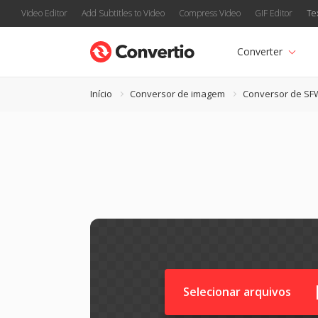
Video Editor
Add Subtitles to Video
Compress Video
GIF Editor
Te
Converter
Início
Conversor de imagem
Conversor de SF
Selecionar arquivos