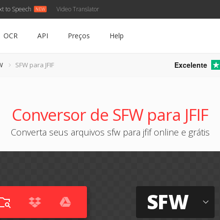
xt to Speech
Video Translator
OCR
API
Preços
Help
Excelente
W
SFW para JFIF
Conversor de SFW para JFIF
Converta seus arquivos sfw para jfif online e grátis
SFW