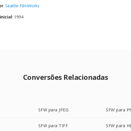
or
:
Seattle FilmWorks
nicial
: 1994
Conversões Relacionadas
SFW para JPEG
SFW para P
SFW para TIFF
SFW para H