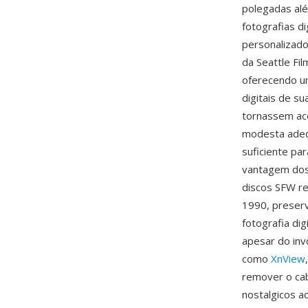
polegadas alé
fotografias d
personalizado
da Seattle Fi
oferecendo u
digitais de s
tornassem ace
modesta adeq
suficiente p
vantagem dos 
discos SFW re
1990, preserv
fotografia di
apesar do inv
como
XnView
remover o cab
nostalgicos a