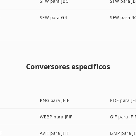
SFW para JBG
SFW para JB
F
SFW para G4
SFW para R
Conversores específicos
PNG para JFIF
PDF para JF
WEBP para JFIF
GIF para JFI
F
AVIF para JFIF
BMP para JF