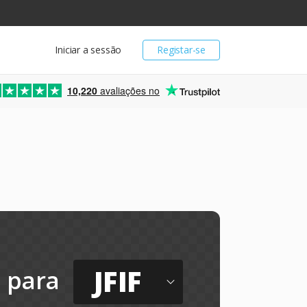
Iniciar a sessão
Registar-se
10,220
avaliações no
JFIF
para