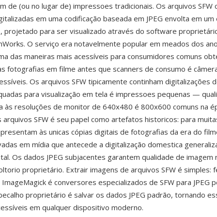
m de (ou no lugar de) impressoes tradicionais. Os arquivos SFW 
igitalizadas em uma codificação baseada em JPEG envolta em um
, projetado para ser visualizado através do software proprietár
lmWorks. O serviço era notavelmente popular em meados dos an
ma das maneiras mais acessíveis para consumidores comuns ob
uas fotografias em filme antes que scanners de consumo é câmera
ssíveis. Os arquivos SFW tipicamente continham digitalizações 
uadas para visualização em tela é impressoes pequenas — qual
ara às resoluções de monitor de 640x480 é 800x600 comuns na é
arquivos SFW é seu papel como artefatos historicos: para muitas
presentam às unicas cópias digitais de fotografias da era do fil
adas em mídia que antecede a digitalização domestica generaliz
gital. Os dados JPEG subjacentes garantem qualidade de imagem 
oltorio proprietário. Extrair imagens de arquivos SFW é simples:
, ImageMagick é conversores especializados de SFW para JPEG
ecalho proprietário é salvar os dados JPEG padrão, tornando es
cessíveis em qualquer dispositivo moderno.