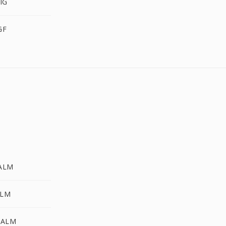
IG
GF
PALM
ALM
PALM