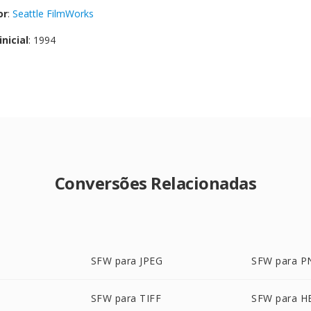
or
:
Seattle FilmWorks
nicial
: 1994
Conversões Relacionadas
SFW para JPEG
SFW para P
SFW para TIFF
SFW para H