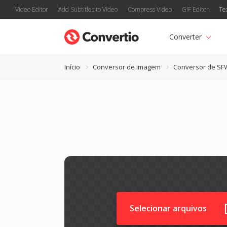
Video Editor
Add Subtitles to Video
Compress Video
GIF Editor
Te
Converter
Início
Conversor de imagem
Conversor de SF
Selecionar arquivos