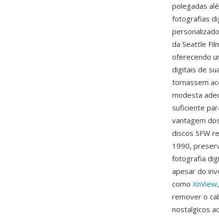
polegadas alé
fotografias d
personalizado
da Seattle Fi
oferecendo u
digitais de s
tornassem ace
modesta adeq
suficiente p
vantagem dos 
discos SFW re
1990, preserv
fotografia di
apesar do inv
como
XnView
remover o cab
nostalgicos a