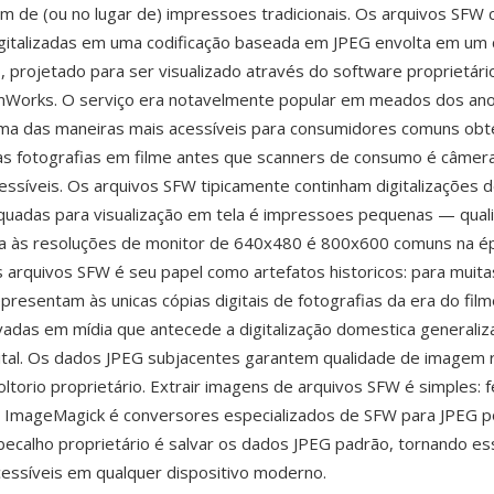
m de (ou no lugar de) impressoes tradicionais. Os arquivos SFW 
igitalizadas em uma codificação baseada em JPEG envolta em um
, projetado para ser visualizado através do software proprietár
lmWorks. O serviço era notavelmente popular em meados dos an
ma das maneiras mais acessíveis para consumidores comuns ob
uas fotografias em filme antes que scanners de consumo é câmera
ssíveis. Os arquivos SFW tipicamente continham digitalizações 
uadas para visualização em tela é impressoes pequenas — qual
ara às resoluções de monitor de 640x480 é 800x600 comuns na é
arquivos SFW é seu papel como artefatos historicos: para muitas
presentam às unicas cópias digitais de fotografias da era do fil
adas em mídia que antecede a digitalização domestica generaliz
gital. Os dados JPEG subjacentes garantem qualidade de imagem 
oltorio proprietário. Extrair imagens de arquivos SFW é simples:
, ImageMagick é conversores especializados de SFW para JPEG
ecalho proprietário é salvar os dados JPEG padrão, tornando es
cessíveis em qualquer dispositivo moderno.