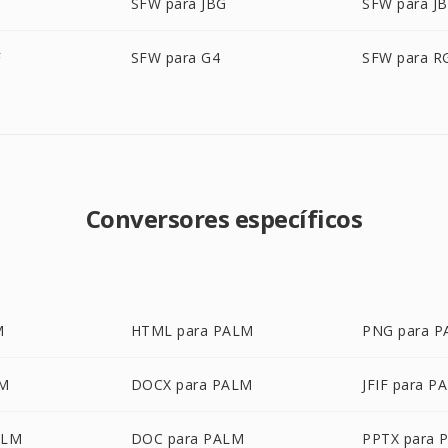
SFW para JBG
SFW para JB
F
SFW para G4
SFW para R
Conversores específicos
M
HTML para PALM
PNG para 
LM
DOCX para PALM
JFIF para P
ALM
DOC para PALM
PPTX para 