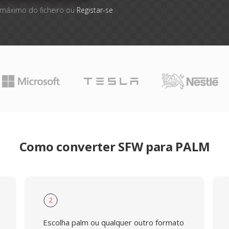
 máximo do ficheiro ou
Registar-se
Como converter SFW para PALM
2
Escolha palm ou qualquer outro formato