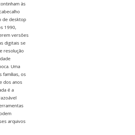
continham às
 cabecalho
io de desktop
os 1990,
terem versões
s digitais se
de resolução
idade
poca. Uma
 famílias, os
me dos anos
ada é a
razoável
 ferramentas
 podem
ses arquivos