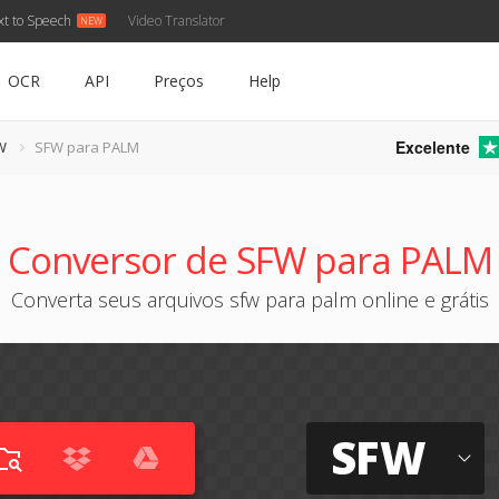
xt to Speech
Video Translator
OCR
API
Preços
Help
Excelente
W
SFW para PALM
Conversor de SFW para PALM
Converta seus arquivos sfw para palm online e grátis
SFW