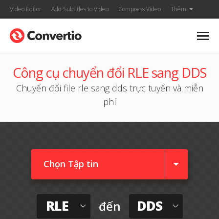
Video Editor
Add Subtitles to Video
Compress Video
Thêm
Công cụ chuyển đổi RLE sang DDS
Chuyển đổi file rle sang dds trực tuyến và miễn
phí
Chọn Tập tin
RLE
DDS
đến