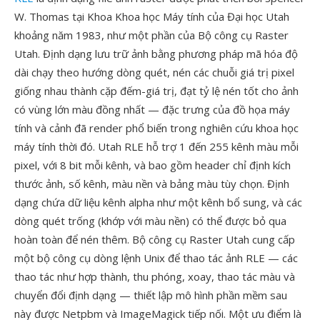
W. Thomas tại Khoa Khoa học Máy tính của Đại học Utah
khoảng năm 1983, như một phần của Bộ công cụ Raster
Utah. Định dạng lưu trữ ảnh bằng phương pháp mã hóa độ
dài chạy theo hướng dòng quét, nén các chuỗi giá trị pixel
giống nhau thành cặp đếm-giá trị, đạt tỷ lệ nén tốt cho ảnh
có vùng lớn màu đồng nhất — đặc trưng của đồ họa máy
tính và cảnh đã render phổ biến trong nghiên cứu khoa học
máy tính thời đó. Utah RLE hỗ trợ 1 đến 255 kênh màu mỗi
pixel, với 8 bit mỗi kênh, và bao gồm header chỉ định kích
thước ảnh, số kênh, màu nền và bảng màu tùy chọn. Định
dạng chứa dữ liệu kênh alpha như một kênh bổ sung, và các
dòng quét trống (khớp với màu nền) có thể được bỏ qua
hoàn toàn để nén thêm. Bộ công cụ Raster Utah cung cấp
một bộ công cụ dòng lệnh Unix để thao tác ảnh RLE — các
thao tác như hợp thành, thu phóng, xoay, thao tác màu và
chuyển đổi định dạng — thiết lập mô hình phần mềm sau
này được Netpbm và ImageMagick tiếp nối. Một ưu điểm là