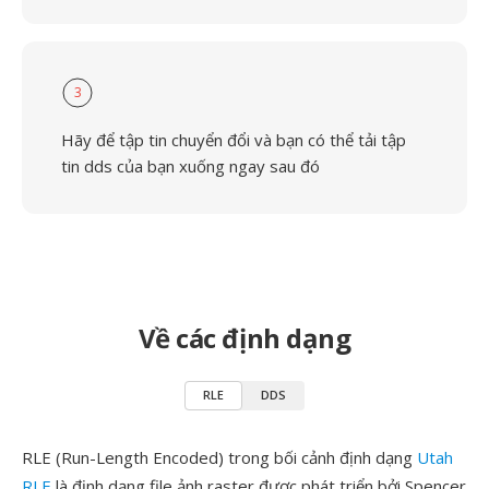
3
Hãy để tập tin chuyển đổi và bạn có thể tải tập
tin dds của bạn xuống ngay sau đó
Về các định dạng
RLE
DDS
RLE (Run-Length Encoded) trong bối cảnh định dạng
Utah
RLE
là định dạng file ảnh raster được phát triển bởi Spencer