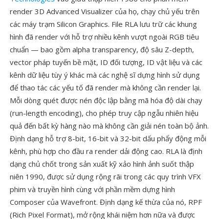
render 3D Advanced Visualizer của họ, chạy chủ yếu trên
các máy trạm Silicon Graphics. File RLA lưu trữ các khung
hình đã render với hỗ trợ nhiều kênh vượt ngoài RGB tiêu
chuẩn — bao gồm alpha transparency, độ sâu Z-depth,
vector pháp tuyến bề mặt, ID đối tượng, ID vật liệu và các
kênh dữ liệu tùy ý khác mà các nghệ sĩ dựng hình sử dụng
để thao tác các yếu tố đã render mà không cần render lại.
Mỗi dòng quét được nén độc lập bằng mã hóa độ dài chạy
(run-length encoding), cho phép truy cập ngẫu nhiên hiệu
quả đến bất kỳ hàng nào mà không cần giải nén toàn bộ ảnh.
Định dạng hỗ trợ 8-bit, 16-bit và 32-bit dấu phẩy động mỗi
kênh, phù hợp cho đầu ra render dải động cao. RLA là định
dạng chủ chốt trong sản xuất kỹ xảo hình ảnh suốt thập
niên 1990, được sử dụng rộng rãi trong các quy trình VFX
phim và truyền hình cùng với phần mềm dựng hình
Composer của Wavefront. Định dạng kế thừa của nó, RPF
(Rich Pixel Format), mở rộng khái niệm hơn nữa và được