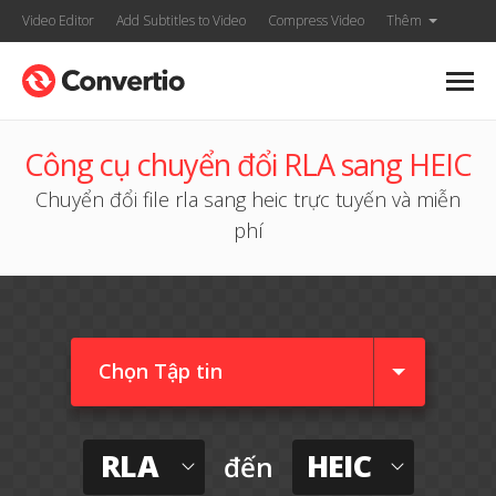
Video Editor
Add Subtitles to Video
Compress Video
Thêm
Công cụ chuyển đổi RLA sang HEIC
Chuyển đổi file rla sang heic trực tuyến và miễn
phí
Chọn Tập tin
RLA
HEIC
đến