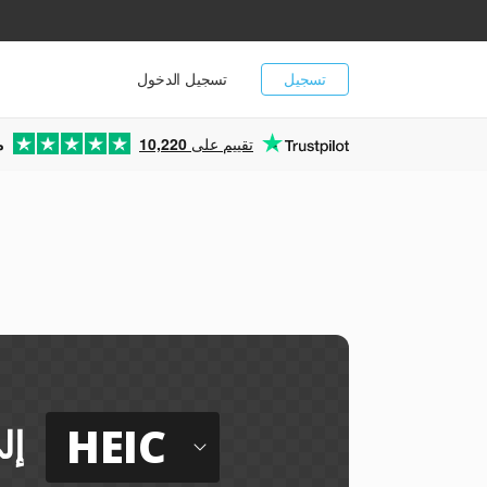
تسجيل
تسجيل الدخول
تقييم على
10,220
م
ي
HEIC
إل