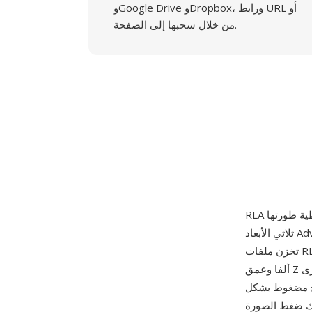
وGoogle Drive وDropbox، ورابط URL أو
من خلال سحبها إلى الصفحة.
ثلاثي الأبعاد Advanced Visualizer الذي كان يعمل بشكل رئيسي على محطات عمل Silicon Graphics.
تخزن ملفات RLA إطارات معروضة مع دعم لقنوات متعددة تتجاوز RGB القياسي — بما في ذلك شفافية
ألفا وعمق Z ومتجهات السطح العمودية ومعرّف الكائن ومعرّف المادة وقنوات بيانات عشوائية أخرى
سح مضغوط بشكل
 فك ضغط الصورة