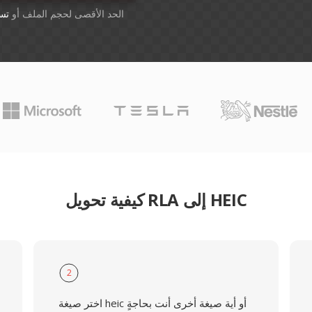
أسقِط الملفات هنا. 1 GB الحد الأقصى لحجم الملف أو
تس
كيفية تحويل RLA إلى HEIC
2
اختر صيغة heic أو أية صيغة أخرى أنت بحاجةٍ