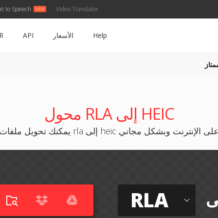
xt to Speech
Video Translator
Help
الأسعار
API
R
متاز
محول RLA إلى HEIC
مكنك تحويل ملفات rla إلى heic على الإنترنت وبشكل مجاني
RLA
ى