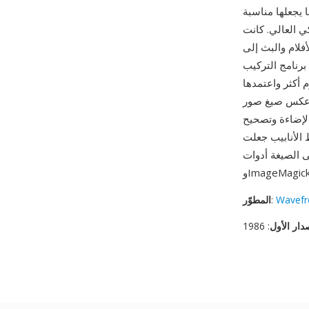
لكل قناة، مما يجعلها مناسبة
 في إنتاج المؤثرات البصرية
لام والبث إلى
Compo من Wavefront. الصيغة اللاحقة RPF (صيغة البكسل الغنية) وسّعت
Autodesk، لكن RLA تبقى المعيار الأقدم. من أبرز مزاياها بيانات العرض
حمل ملفات RLA تمريرات عمق وعمودي
الإضاءة وتصحيح
أنابيب جعلت RLA
ت Autodesk وFoundry Nuke
Wavefr
:
المطوّر
دار الأول
: 1986