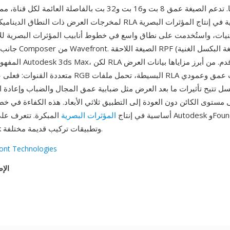
بأكملها. تدعم الصيغة عمق 8 بت و16 بت و32 بت بالفاصلة العائمة 
لمخرجات العرض ذات النطاق الديناميكي العالي. كانت RLA ركيزة أساسية
يات، واستُخدمت على نطاق واسع في خطوط أنابيب المؤثرات البصرية للأف
جانب برنامج التركيب ser
المفهوم أكثر واعتمدها  3ds Max
متعددة القنوات: فعلى عكس صيغ صور RGB البسيطة، ت
ل تتيح تأثيرات ما بعد العرض مثل ضبابية عمق المجال والضباب وإعادة 
 مستوى الكائن دون العودة إلى التطبيق ثلاثي الأبعاد. هذه الكفاءة في خط ال
أساسية في إنتاج
المؤثرات البصرية
المبكرة. تتعرف على الصيغة أدوا
وImageMagick وتطبيقات تركيب قديمة مختلفة.
ont Technologies
الإص