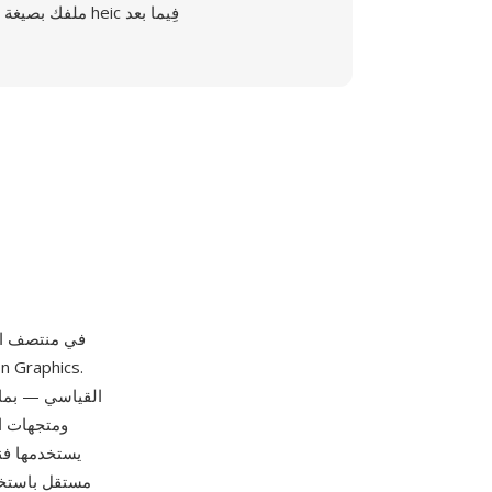
ملفك بصيغة heic فِيما بعد
يستخدمها فن
مستقل باستخدا