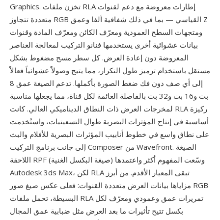
Graphics. تخزن ملفات RLA إطارات معروضة مع دعم لقنوات
متعددة تتجاوز RGB القياسي — بما في ذلك شفافية ألفا وعمق Z
ومتجهات السطح العمودية ومعرّف الكائن ومعرّف المادة وقنوات
بيانات عشوائية أخرى يستخدمها فنانو التركيب لمعالجة العناصر
المعروضة دون إعادة العرض. كل سطر مسح مضغوط بشكل
مستقل باستخدام ترميز طول التكرار، مما يتيح وصولاً عشوائياً فعالاً
إلى أي صف دون فك ضغط الصورة بأكملها. تدعم الصيغة عمق 8
بت و16 بت و32 بت بالفاصلة العائمة لكل قناة، مما يجعلها مناسبة
لمخرجات العرض ذات النطاق الديناميكي العالي. كانت RLA ركيزة
أساسية في إنتاج المؤثرات البصرية طوال التسعينيات، واستُخدمت
على نطاق واسع في خطوط أنابيب المؤثرات البصرية للأفلام والبث
إلى جانب برنامج التركيب Composer من Wavefront. الصيغة
اللاحقة RPF (صيغة البكسل الغنية) وسّعت المفهوم أكثر واعتمدها
Autodesk 3ds Max، لكن RLA تبقى المعيار الأقدم. من أبرز
مزاياها بيانات العرض متعددة القنوات: فعلى عكس صيغ صور RGB
البسيطة، تحمل ملفات RLA تمريرات عمق وعمودي ومعرّف لكل
بكسل تتيح تأثيرات ما بعد العرض مثل ضبابية عمق المجال