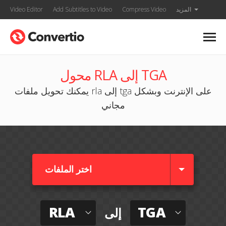
المزيد
Compress Video
Add Subtitles to Video
Video Editor
محول RLA إلى TGA
يمكنك تحويل ملفات rla إلى tga على الإنترنت وبشكل
مجاني
اختر الملفات
RLA
TGA
إلى