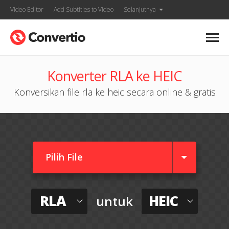
Video Editor
Add Subtitles to Video
Selanjutnya
Konverter RLA ke HEIC
Konversikan file rla ke heic secara online & gratis
Pilih File
RLA
HEIC
untuk