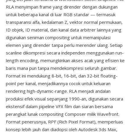
RLA menyimpan frame yang dirender dengan dukungan
untuk beberapa kanal di luar RGB standar — termasuk
transparansi alfa, kedalaman Z, vektor normal permukaan,
ID objek, ID material, dan kanal data arbitrer lainnya yang
digunakan seniman compositing untuk memanipulasi
elemen yang dirender tanpa perlu merender ulang. Setiap
scanline dikompresi secara independen menggunakan run-
length encoding, memungkinkan akses acak yang efisien ke
baris mana pun tanpa mendekompresi seluruh gambar.
Format ini mendukung 8-bit, 16-bit, dan 32-bit floating-
point per kanal, menjadikannya cocok untuk keluaran
rendering high-dynamic-range. RLA menjadi andalan
produksi efek visual sepanjang 1990-an, digunakan secara
ekstensif dalam pipeline VFX film dan siaran bersama
perangkat lunak compositing Composer milik Wavefront.
Format penerusnya, RPF (Rich Pixel Format), memperluas
konsep lebih jauh dan diadopsi oleh Autodesk 3ds Max,