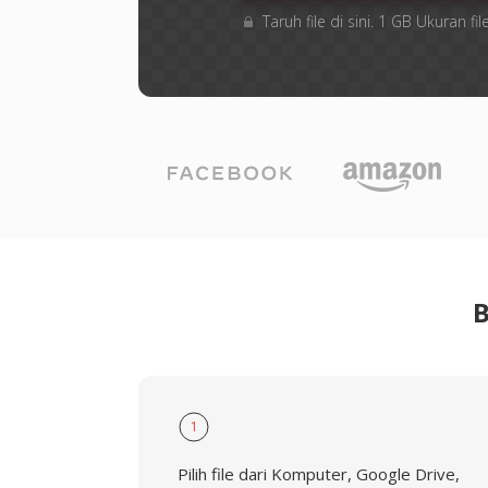
Taruh file di sini. 1 GB Ukuran 
B
1
Pilih file dari Komputer, Google Drive,