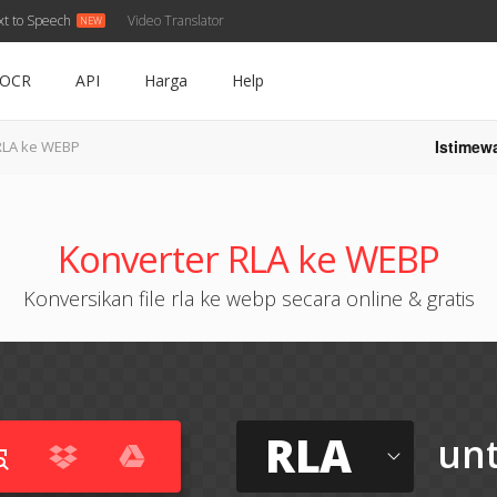
xt to Speech
Video Translator
OCR
API
Harga
Help
Istimew
RLA ke WEBP
Konverter RLA ke WEBP
Konversikan file rla ke webp secara online & gratis
RLA
un