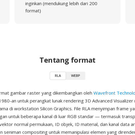
inginkan (mendukung lebih dari 200
format)
Tentang format
RLA
WEBP
ormat gambar raster yang dikembangkan oleh
Wavefront Technol
980-an untuk perangkat lunak rendering 3D Advanced Visualizer
tama di workstation Silicon Graphics. File RLA menyimpan frame y
an untuk beberapa kanal di luar RGB standar — termasuk transpa
vektor normal permukaan, ID objek, ID material, dan kanal data arb
n seniman compositing untuk memanipulasi elemen yang dirender