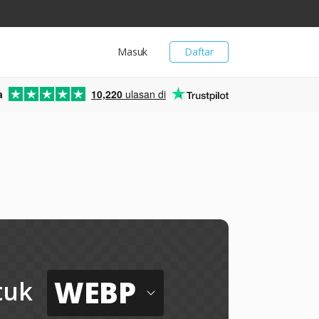
Masuk
Daftar
a
10,220
ulasan di
WEBP
tuk