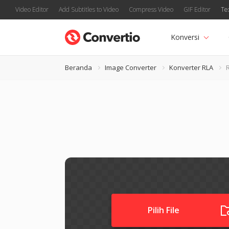
Video Editor
Add Subtitles to Video
Compress Video
GIF Editor
Te
Konversi
Beranda
Image Converter
Konverter RLA
Pilih File