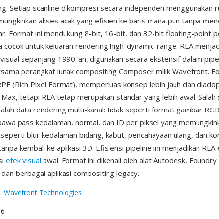
g. Setiap scanline dikompresi secara independen menggunakan r
mungkinkan akses acak yang efisien ke baris mana pun tanpa me
. Format ini mendukung 8-bit, 16-bit, dan 32-bit floating-point pe
 cocok untuk keluaran rendering high-dynamic-range. RLA menjad
 visual sepanjang 1990-an, digunakan secara ekstensif dalam pipel
rsama perangkat lunak compositing Composer milik Wavefront. F
PF (Rich Pixel Format), memperluas konsep lebih jauh dan diadop
Max, tetapi RLA tetap merupakan standar yang lebih awal. Salah 
alah data rendering multi-kanal: tidak seperti format gambar RG
awa pass kedalaman, normal, dan ID per piksel yang memungkin
seperti blur kedalaman bidang, kabut, pencahayaan ulang, dan ko
tanpa kembali ke aplikasi 3D. Efisiensi pipeline ini menjadikan RLA 
si
efek visual
awal. Format ini dikenali oleh alat Autodesk, Foundry
dan berbagai aplikasi compositing legacy.
g
:
Wavefront Technologies
86