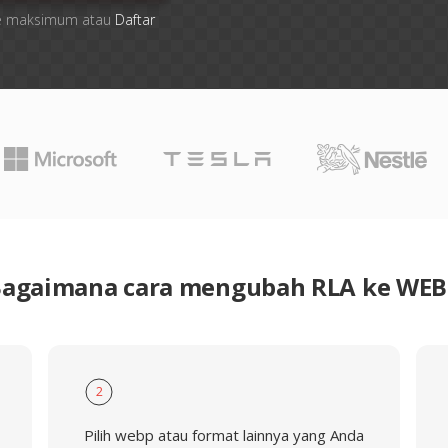
file maksimum atau
Daftar
agaimana cara mengubah RLA ke WE
2
Pilih webp atau format lainnya yang Anda