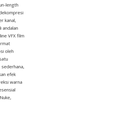
un-length
ndekompresi
r kanal,
i andalan
ine VFX film
ormat
si oleh
satu
B sederhana,
kan efek
reksi warna
esensial
 Nuke,