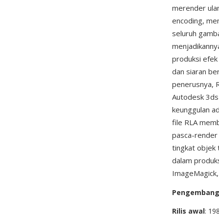
merender ulan
encoding, me
seluruh gambar
menjadikannya
produksi efek
dan siaran be
penerusnya, R
Autodesk 3ds 
keunggulan ad
file RLA memb
pasca-render 
tingkat objek 
dalam produk
ImageMagick, 
Pengemban
Rilis awal
: 19