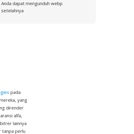
Anda dapat mengunduh webp
setelahnya
ogies
pada
 mereka, yang
ang dirender
ransi alfa,
itrer lainnya
 tanpa perlu