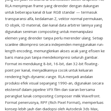
RLA menyimpan frame yang dirender dengan dukungan
untuk beberapa kanal di luar RGB standar — termasuk
transparansi alfa, kedalaman Z, vektor normal permukaan,
ID objek, ID material, dan kanal data arbitrer lainnya yang
digunakan seniman compositing untuk memanipulasi
elemen yang dirender tanpa perlu merender ulang. Setiap
scanline dikompresi secara independen menggunakan run-
length encoding, memungkinkan akses acak yang efisien ke
baris mana pun tanpa mendekompresi seluruh gambar.
Format ini mendukung 8-bit, 16-bit, dan 32-bit floating-
point per kanal, menjadikannya cocok untuk keluaran
rendering high-dynamic-range. RLA menjadi andalan
produksi efek visual sepanjang 1990-an, digunakan secara
ekstensif dalam pipeline VFX film dan siaran bersama
perangkat lunak compositing Composer milik Wavefront.
Format penerusnya, RPF (Rich Pixel Format), memperluas
konsep lebih jauh dan diadopsi oleh Autodesk 3ds Max,