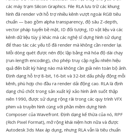
các máy trạm Silicon Graphics. File RLA lưu trữ các khung
hình đã render với hỗ trợ nhiều kênh vượt ngoài RGB tiêu
chuẩn — bao gồm alpha transparency, độ sâu Z-depth,
vector pháp tuyến bề mặt, ID đối tượng, ID vật liệu và các
kênh dữ liệu tùy ý khác mà các nghệ sĩ dựng hình sử dụng
để thao tác các yếu tố đã render mà không cần render lại.
Mỗi dòng quét được nén độc lập bằng mã hóa độ dài chạy
(run-length encoding), cho phép truy cập ngẫu nhiên hiệu
quả đến bất kỳ hàng nào mà không cần giải nén toàn bộ ảnh.
Định dạng hỗ trợ 8-bit, 16-bit và 32-bit dấu phẩy động mỗi
kênh, phù hợp cho đầu ra render dải động cao. RLA là định
dạng chủ chốt trong sản xuất kỹ xảo hình ảnh suốt thập
niên 1990, được sử dụng rộng rãi trong các quy trình VFX
phim và truyền hình cùng với phần mềm dựng hình
Composer của Wavefront. Định dạng kế thừa của nó, RPF
(Rich Pixel Format), mở rộng khái niệm hơn nữa và được
Autodesk 3ds Max áp dụng, nhưng RLA vẫn là tiêu chuẩn