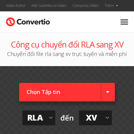
Video Editor
Add Subtitles to Video
Compress Video
Thêm
Công cụ chuyển đổi RLA sang XV
Chuyển đổi file rla sang xv trực tuyến và miễn phí
Chọn Tập tin
RLA
XV
đến