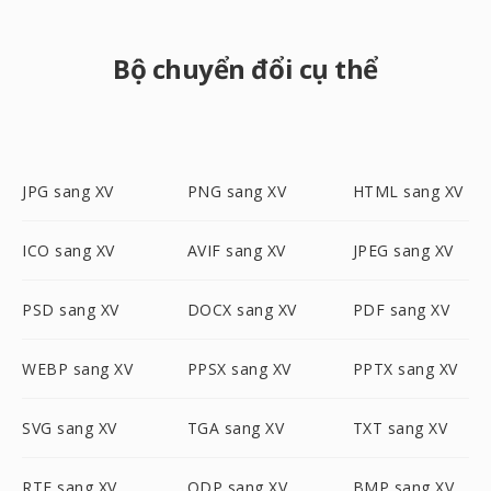
Bộ chuyển đổi cụ thể
JPG sang XV
PNG sang XV
HTML sang XV
ICO sang XV
AVIF sang XV
JPEG sang XV
PSD sang XV
DOCX sang XV
PDF sang XV
WEBP sang XV
PPSX sang XV
PPTX sang XV
SVG sang XV
TGA sang XV
TXT sang XV
RTF sang XV
ODP sang XV
BMP sang XV