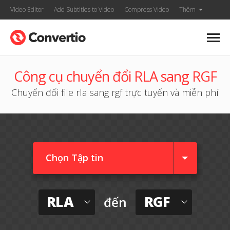
Video Editor
Add Subtitles to Video
Compress Video
Thêm
Công cụ chuyển đổi RLA sang RGF
Chuyển đổi file rla sang rgf trực tuyến và miễn phí
Chọn Tập tin
RLA
RGF
đến