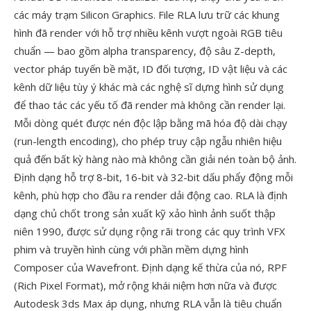
các máy trạm Silicon Graphics. File RLA lưu trữ các khung
hình đã render với hỗ trợ nhiều kênh vượt ngoài RGB tiêu
chuẩn — bao gồm alpha transparency, độ sâu Z-depth,
vector pháp tuyến bề mặt, ID đối tượng, ID vật liệu và các
kênh dữ liệu tùy ý khác mà các nghệ sĩ dựng hình sử dụng
để thao tác các yếu tố đã render mà không cần render lại.
Mỗi dòng quét được nén độc lập bằng mã hóa độ dài chạy
(run-length encoding), cho phép truy cập ngẫu nhiên hiệu
quả đến bất kỳ hàng nào mà không cần giải nén toàn bộ ảnh.
Định dạng hỗ trợ 8-bit, 16-bit và 32-bit dấu phẩy động mỗi
kênh, phù hợp cho đầu ra render dải động cao. RLA là định
dạng chủ chốt trong sản xuất kỹ xảo hình ảnh suốt thập
niên 1990, được sử dụng rộng rãi trong các quy trình VFX
phim và truyền hình cùng với phần mềm dựng hình
Composer của Wavefront. Định dạng kế thừa của nó, RPF
(Rich Pixel Format), mở rộng khái niệm hơn nữa và được
Autodesk 3ds Max áp dụng, nhưng RLA vẫn là tiêu chuẩn