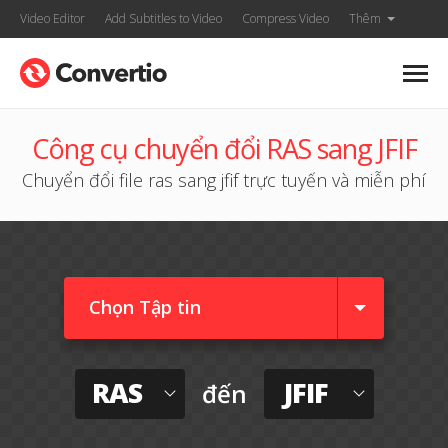
Video Editor
Add Subtitles to Video
Compress Video
Thêm
Công cụ chuyển đổi RAS sang JFIF
Chuyển đổi file ras sang jfif trực tuyến và miễn phí
Chọn Tập tin
RAS
JFIF
đến