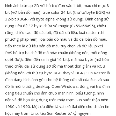
hình ảnh bitmap 2D với hỗ trợ đơn sắc 1-bit, màu chỉ mục 8-
bit (với bản đồ màu), true color 24-bit (thứ tự byte BGR) và
32-bit XBGR (với byte alpha không sử dụng). Định dạng sử
dụng tiêu đề 32 byte chứa số magic (0x59a66a95), chiều
rộng, chiều cao, độ sâu bit, độ dài dữ liệu, loại raster (chỉ
phương pháp nén), loại bản đồ màu và độ dài bản đồ màu,
tiếp theo là dữ liệu bản đồ màu tùy chọn và dữ liệu pixel.
RAS hỗ trợ ba chế độ mã hóa: chuẩn (không nén, mỗi dòng
quét được đệm đến ranh giới 16-bit), mã hóa byte (mã hóa
theo chiều dài sử dụng sơ đồ mã thoát đơn giản) và RGB
(không nén với thứ tự byte RGB thay vì BGR). Sun Raster là
định dạng hình ảnh gốc cho hệ thống cửa sổ của Sun và sau
đó là môi trường desktop OpenWindows, đóng vai trò định
dạng tiêu chuẩn cho ảnh chụp màn hình, biểu tượng, hình
nền và đồ họa ứng dụng trên máy trạm Sun suốt thập niên
1980 và 1990. Một ưu điểm là vai trò đại diện cho di sản tin
học máy trạm Unix: tệp Sun Raster từ kỷ nguyên