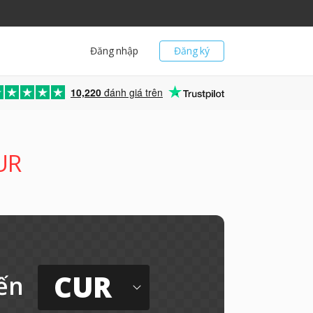
Đăng nhập
Đăng ký
10,220
đánh giá trên
UR
CUR
ến