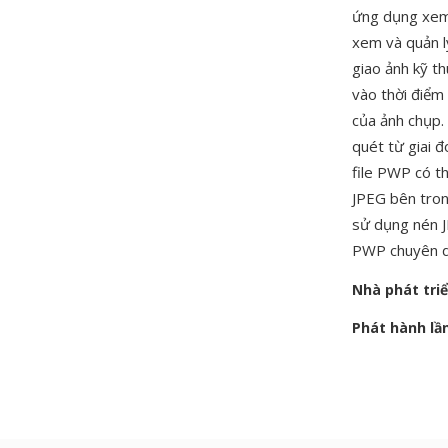
ứng dụng xem 
xem và quản l
giao ảnh kỹ th
vào thời điểm
của ảnh chụp.
quét từ giai đ
file PWP có th
JPEG bên tron
sử dụng nén J
PWP chuyên dụ
Nhà phát tri
Phát hành lầ