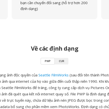
bạn cần chuyển đổi sang (hỗ trợ hơn 200
định dạng)
Về các định dạng
PWP
CUR
dạng ảnh độc quyền của
Seattle FilmWorks
(sau đổi tên thành Pho
n ảnh qua internet của họ vào giữa đến cuối thập niên 1990. Khi k
 Seattle FilmWorks để tráng, công ty cung cấp dịch vụ Pictures O
i ảnh đã quét qua kết nối internet quay số. File PWP là định dạng
ải về trực tuyến này, chứa dữ liệu ảnh nén JPEG được bọc trong co
tadata bổ sung cho phần mềm xem PhotoWorks. Định dạng có chủ 