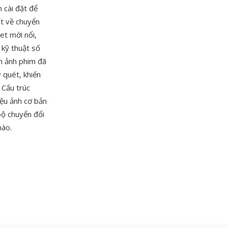
 cài đặt để
ất về chuyển
et mới nổi,
 kỹ thuật số
n ảnh phim đã
 quét, khiến
 Cấu trúc
iệu ảnh cơ bản
bộ chuyển đổi
nào.