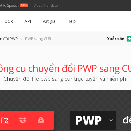
xt to Speech
Video Translator
OCR
API
Vật giá
Help
Xuất sắc
ển đổi PWP
PWP sang CUR
ông cụ chuyển đổi PWP sang C
Chuyển đổi file pwp sang cur trực tuyến và miễn phí
PWP
đ