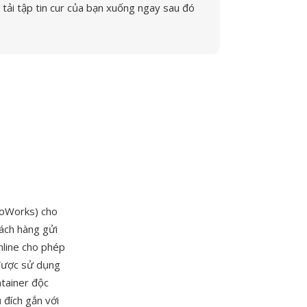
tải tập tin cur của bạn xuống ngay sau đó
toWorks) cho
hách hàng gửi
nline cho phép
 được sử dụng
ntainer độc
đích gắn với