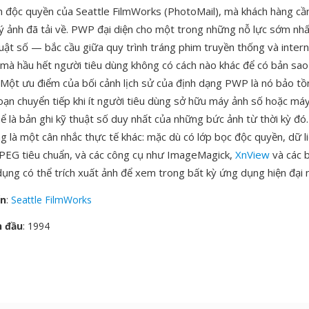
độc quyền của Seattle FilmWorks (PhotoMail), mà khách hàng cần
ý ảnh đã tải về. PWP đại diện cho một trong những nỗ lực sớm nh
uật số — bắc cầu giữa quy trình tráng phim truyền thống và intern
 mà hầu hết người tiêu dùng không có cách nào khác để có bản sao
 Một ưu điểm của bối cảnh lịch sử của định dạng PWP là nó bảo tồ
oạn chuyển tiếp khi ít người tiêu dùng sở hữu máy ảnh số hoặc máy
ể là bản ghi kỹ thuật số duy nhất của những bức ảnh từ thời kỳ đó.
g là một cân nhắc thực tế khác: mặc dù có lớp bọc độc quyền, dữ l
PEG tiêu chuẩn, và các công cụ như ImageMagick,
XnView
và các 
ng có thể trích xuất ảnh để xem trong bất kỳ ứng dụng hiện đại 
ển
:
Seattle FilmWorks
n đầu
: 1994