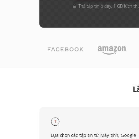
Thả tập tin ở đây. 1 GB Kích th
L
1
Lựa chọn các tập tin từ Máy tính, Google