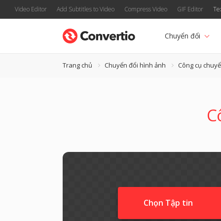
Video Editor
Add Subtitles to Video
Compress Video
GIF Editor
Te
Chuyển đổi
Trang chủ
Chuyển đổi hình ảnh
Công cụ chuy
C
Chọn Tập tin