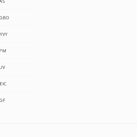
AS
RGBO
YVY
XPM
UV
EIC
RGF