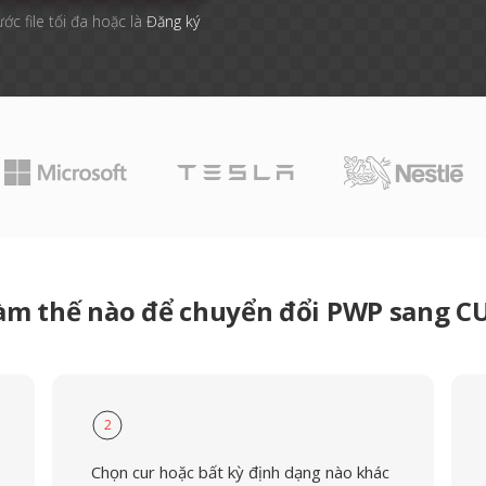
ước file tối đa hoặc là
Đăng ký
àm thế nào để chuyển đổi PWP sang C
2
Chọn cur hoặc bất kỳ định dạng nào khác